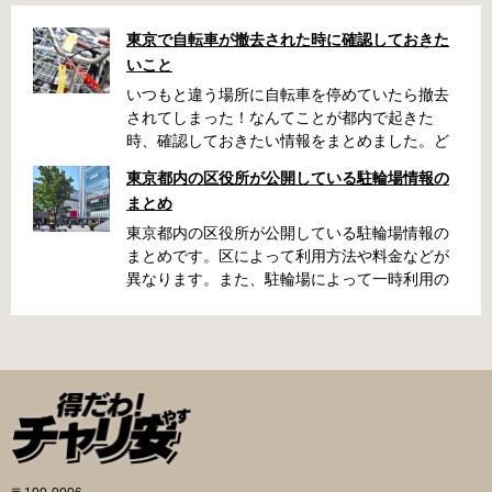
東京で自転車が撤去された時に確認しておきた
いこと
いつもと違う場所に自転車を停めていたら撤去
されてしまった！なんてことが都内で起きた
時、確認しておきたい情報をまとめました。ど
うやって行けばいいの？持ち物は？料金はどれ
東京都内の区役所が公開している駐輪場情報の
くらい？なんて疑問が浮かぶかと思います。事
まとめ
前に確認していざという時対処しましょう。 千
代田区 / 新宿区 / 品川区 / 港区 / 中央区 / 大田区
東京都内の区役所が公開している駐輪場情報の
/ 北区 / 墨田区 / 渋谷区 / 葛飾区 千代田区で撤去
まとめです。区によって利用方法や料金などが
された場合 猿楽町保管場所 住所 千代田区神田
異なります。また、駐輪場によって一時利用の
猿楽町一丁目6番9号 電話 03-3219-5303（業務
み可能の場合や定期利用のみ利用可能の場合な
時間内のみ通話可能） 最寄駅 JR御茶ノ水駅か
どと仕様が異なりますので、利用前に情報をチ
ら徒歩10分（御茶ノ水交番に、猿楽町保管場所
ェックしておくことをお勧めします。 千代田区
の地図が置いてあります） 東京メトロ半蔵門
の自転車駐輪場 利用方法 利用登録申請書の提出
線、都営新宿・三田線神保町駅から徒歩7分 大
申請期間内に利用登録申請書（PDF：
手町高架下自転車保管場所 住所 千代田区大手町
1,396KB） と必要書類を環境まちづくり総務課
二丁目4番 電話 050-2018-6466（千代田区自転
あてに郵送（申請期間消印有効）または、期間
車対策コールセンター） 最寄駅 東京メトロ半蔵
内に環境まちづくり総務課（区役所5階5B窓
門線、丸の内線大手町駅A5出口 東京メトロ東西
口）、各出張所の受付時間中に直接お持ちくだ