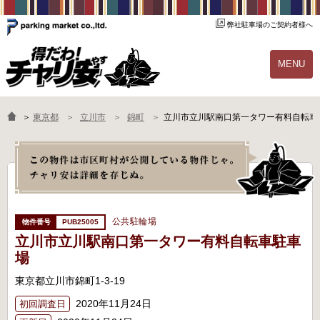
弊社駐車場のご契約者様へ
MENU
物件一覧
ご契約の流れ
＞
東京都
立川市
錦町
立川市立川駅南口第一タワー有料自転車
よくあるご質問
駐輪場オーナー様へ
公共駐輪場
PUB25005
立川市立川駅南口第一タワー有料自転車駐車
場
東京都立川市錦町1-3-19
2020年11月24日
初回調査日