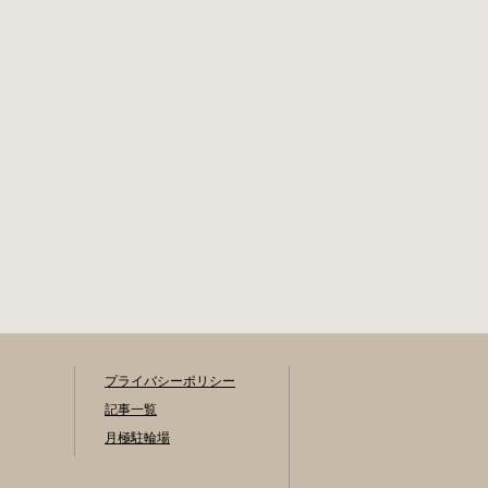
メトロ東西線大手
生活保護受給者免
町駅B3出口 返還の
除（詳しくはお問
際に必要な書類 返
い合わせくださ
還料 2,000円 自転
い） ただし、自転
車の鍵 身分証明証
車利用者で高校生
千代田区HPはこち
以下は3,000円（区
ら 新宿区で撤去さ
内、区外在住を問
れた場合 内藤町自
わず） 定期利用料
転車保管場所 住所
金 各駐輪場で定期
新宿区内藤町11番
利用料金が異なり
地 ※都立新宿高
ます。詳細は各駐
校東隣（内藤町11
輪場または管理会
番地4号） 電話 03-
社にお問い合わせ
5273-3896 最寄駅
ください。 一時利
東京メトロ丸ノ内
用料金 2時間まで：
線新宿三丁目駅か
0円 10時間まで：
ら徒歩3分 東京メト
プライバシーポリシー
100円 10時間を超
ロ丸ノ内線新宿御
えて5時間ごと：
記事一覧
苑前駅から徒歩6分
100円 千代田区HP
月極駐輪場
JR新宿駅から徒歩8
はこちら 新宿区の
分 西新宿自転車保
自転車駐輪場 利用