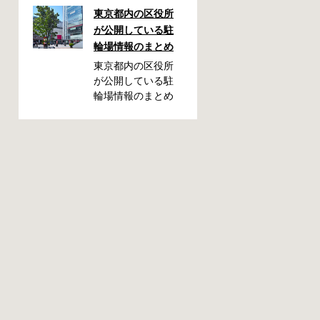
しまった！なんて
東京都内の区役所
ことが都内で起き
が公開している駐
た時、確認してお
輪場情報のまとめ
きたい情報をまと
めました。どうや
東京都内の区役所
って行けばいい
が公開している駐
の？持ち物は？料
輪場情報のまとめ
金はどれくらい？
です。区によって
なんて疑問が浮か
利用方法や料金な
ぶかと思います。
どが異なります。
事前に確認してい
また、駐輪場によ
ざという時対処し
って一時利用のみ
ましょう。 千代田
可能の場合や定期
区 / 新宿区 / 品川区
利用のみ利用可能
/ 港区 / 中央区 / 大
の場合などと仕様
田区 / 北区 / 墨田区
が異なりますの
/ 渋谷区 / 葛飾区 千
で、利用前に情報
代田区で撤去され
をチェックしてお
た場合 猿楽町保管
くことをお勧めし
場所 住所 千代田区
ます。 千代田区の
神田猿楽町一丁目6
自転車駐輪場 利用
番9号 電話 03-