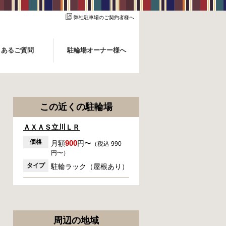
弊社駐車場のご契約者様へ
くあるご質問
駐輪場オーナー様へ
この近くの駐輪場
ＡＸＡＳ立川ＬＲ
価格
900
月額
円〜
（税込 990
円〜）
タイプ
駐輪ラック（屋根あり）
周辺の地域