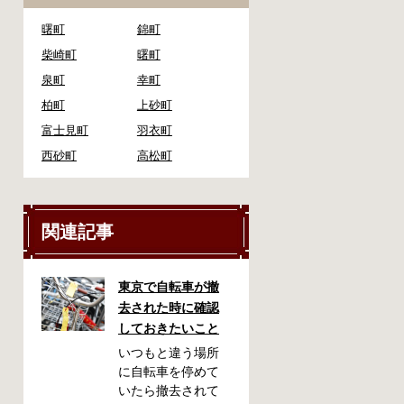
曙町
錦町
柴崎町
曙町
泉町
幸町
柏町
上砂町
富士見町
羽衣町
西砂町
高松町
関連記事
東京で自転車が撤
去された時に確認
しておきたいこと
いつもと違う場所
に自転車を停めて
いたら撤去されて