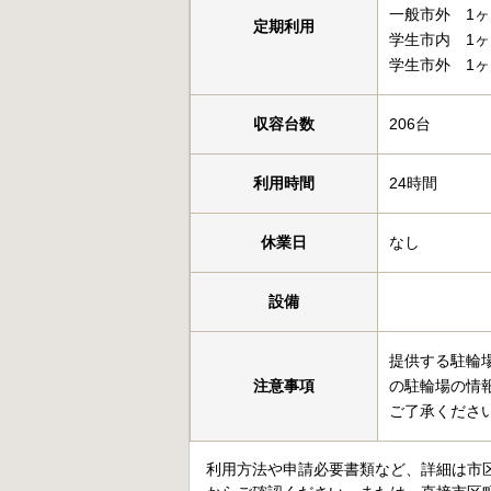
一般市外 1ヶ月
定期利用
学生市内 1ヶ月
学生市外 1ヶ月
収容台数
206台
利用時間
24時間
休業日
なし
設備
提供する駐輪
注意事項
の駐輪場の情
ご了承くださ
利用方法や申請必要書類など、詳細は市