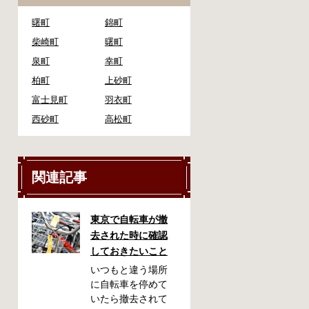
曙町
錦町
柴崎町
曙町
泉町
幸町
柏町
上砂町
富士見町
羽衣町
西砂町
高松町
関連記事
東京で自転車が撤
去された時に確認
しておきたいこと
いつもと違う場所
に自転車を停めて
いたら撤去されて