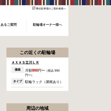
弊社駐車場のご契約者様へ
くあるご質問
駐輪場オーナー様へ
この近くの駐輪場
ＡＸＡＳ立川ＬＲ
価格
900
月額
円〜
（税込 990
円〜）
タイプ
駐輪ラック（屋根あり）
周辺の地域