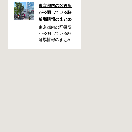
しまった！なんて
東京都内の区役所
ことが都内で起き
が公開している駐
た時、確認してお
輪場情報のまとめ
きたい情報をまと
めました。どうや
東京都内の区役所
って行けばいい
が公開している駐
の？持ち物は？料
輪場情報のまとめ
金はどれくらい？
です。区によって
なんて疑問が浮か
利用方法や料金な
ぶかと思います。
どが異なります。
事前に確認してい
また、駐輪場によ
ざという時対処し
って一時利用のみ
ましょう。 千代田
可能の場合や定期
区 / 新宿区 / 品川区
利用のみ利用可能
/ 港区 / 中央区 / 大
の場合などと仕様
田区 / 北区 / 墨田区
が異なりますの
/ 渋谷区 / 葛飾区 千
で、利用前に情報
代田区で撤去され
をチェックしてお
た場合 猿楽町保管
くことをお勧めし
場所 住所 千代田区
ます。 千代田区の
神田猿楽町一丁目6
自転車駐輪場 利用
番9号 電話 03-