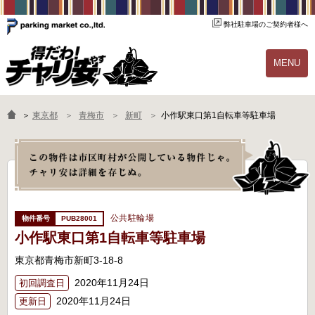
弊社駐車場のご契約者様へ
MENU
物件一覧
ご契約の流れ
＞
東京都
青梅市
新町
小作駅東口第1自転車等駐車場
よくあるご質問
駐輪場オーナー様へ
公共駐輪場
PUB28001
小作駅東口第1自転車等駐車場
東京都青梅市新町3-18-8
2020年11月24日
初回調査日
2020年11月24日
更新日