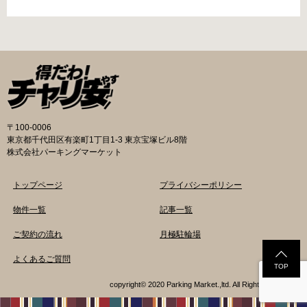
猿楽町一丁目6番9号 電話 03-3219-5303（業務
み可能の場合や定期利用のみ利用可能の場合な
時間内のみ通話可能） 最寄駅 JR御茶ノ水駅か
どと仕様が異なりますので、利用前に情報をチ
ら徒歩10分（御茶ノ水交番に、猿楽町保管場所
ェックしておくことをお勧めします。 千代田区
の地図が置いてあります） 東京メトロ半蔵門
の自転車駐輪場 利用方法 利用登録申請書の提出
線、都営新宿・三田線神保町駅から徒歩7分 大
申請期間内に利用登録申請書（PDF：
手町高架下自転車保管場所 住所 千代田区大手町
1,396KB） と必要書類を環境まちづくり総務課
二丁目4番 電話 050-2018-6466（千代田区自転
あてに郵送（申請期間消印有効）または、期間
車対策コールセンター） 最寄駅 東京メトロ半蔵
内に環境まちづくり総務課（区役所5階5B窓
門線、丸の内線大手町駅A5出口 東京メトロ東西
口）、各出張所の受付時間中に直接お持ちくだ
〒100-0006
線大手町駅B3出口 返還の際に必要な書類 返還
さい（郵送先・各出張所の受付時間）。電話・
東京都千代田区有楽町1丁目1-3 東京宝塚ビル8階
料 2,000円 自転車の鍵 身分証明証 千代田区HP
ファクス・メールでは申請できません。 利用料
株式会社パーキングマーケット
はこちら 新宿区で撤去された場合 内藤町自転車
金 登録手数料 区民3,000円 区外居住者6,000円
保管場所 住所 新宿区内藤町11番地 ※都立新
生活保護受給者免除（詳しくはお問い合わせく
トップページ
プライバシーポリシー
宿高校東隣（内藤町11番地4号） 電話 03-5273-
ださい） ただし、自転車利用者で高校生以下は
3896 最寄駅 東京メトロ丸ノ内線新宿三丁目駅
3,000円（区内、区外在住を問わず） 定期利用
物件一覧
記事一覧
から徒歩3分 東京メトロ丸ノ内線新宿御苑前駅
料金 各駐輪場で定期利用料金が異なります。詳
ご契約の流れ
月極駐輪場
から徒歩6分 JR新宿駅から徒歩8分 西新宿自転
細は各駐輪場または管理会社にお問い合わせく
車保管場所 住所
ださい。 一時利用料金 2時間まで：0円 10時間
よくあるご質問
まで：100円 10時間を超えて5時間ごと：100円
TOP
千代田区HPはこちら 新宿区の自転車駐輪場 利
copyright© 2020 Parking Market.,ltd. All Rights Reserved.
用方法 利用登録申請書の提出 利用申請書（申請