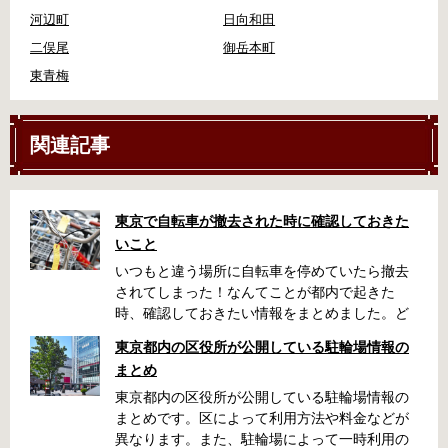
河辺町
日向和田
二俣尾
御岳本町
東青梅
関連記事
東京で自転車が撤去された時に確認しておきた
いこと
いつもと違う場所に自転車を停めていたら撤去
されてしまった！なんてことが都内で起きた
時、確認しておきたい情報をまとめました。ど
うやって行けばいいの？持ち物は？料金はどれ
東京都内の区役所が公開している駐輪場情報の
くらい？なんて疑問が浮かぶかと思います。事
まとめ
前に確認していざという時対処しましょう。 千
代田区 / 新宿区 / 品川区 / 港区 / 中央区 / 大田区
東京都内の区役所が公開している駐輪場情報の
/ 北区 / 墨田区 / 渋谷区 / 葛飾区 千代田区で撤去
まとめです。区によって利用方法や料金などが
された場合 猿楽町保管場所 住所 千代田区神田
異なります。また、駐輪場によって一時利用の