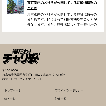
東京都内の区役所が公開している駐輪場情報の
くらい？なんて疑問が浮かぶかと思います。事
まとめ
前に確認していざという時対処しましょう。 千
代田区 / 新宿区 / 品川区 / 港区 / 中央区 / 大田区
東京都内の区役所が公開している駐輪場情報の
/ 北区 / 墨田区 / 渋谷区 / 葛飾区 千代田区で撤去
まとめです。区によって利用方法や料金などが
された場合 猿楽町保管場所 住所 千代田区神田
異なります。また、駐輪場によって一時利用の
猿楽町一丁目6番9号 電話 03-3219-5303（業務
み可能の場合や定期利用のみ利用可能の場合な
時間内のみ通話可能） 最寄駅 JR御茶ノ水駅か
どと仕様が異なりますので、利用前に情報をチ
ら徒歩10分（御茶ノ水交番に、猿楽町保管場所
ェックしておくことをお勧めします。 千代田区
の地図が置いてあります） 東京メトロ半蔵門
の自転車駐輪場 利用方法 利用登録申請書の提出
線、都営新宿・三田線神保町駅から徒歩7分 大
申請期間内に利用登録申請書（PDF：
手町高架下自転車保管場所 住所 千代田区大手町
1,396KB） と必要書類を環境まちづくり総務課
二丁目4番 電話 050-2018-6466（千代田区自転
あてに郵送（申請期間消印有効）または、期間
車対策コールセンター） 最寄駅 東京メトロ半蔵
内に環境まちづくり総務課（区役所5階5B窓
門線、丸の内線大手町駅A5出口 東京メトロ東西
口）、各出張所の受付時間中に直接お持ちくだ
〒100-0006
線大手町駅B3出口 返還の際に必要な書類 返還
さい（郵送先・各出張所の受付時間）。電話・
東京都千代田区有楽町1丁目1-3 東京宝塚ビル8階
料 2,000円 自転車の鍵 身分証明証 千代田区HP
ファクス・メールでは申請できません。 利用料
株式会社パーキングマーケット
はこちら 新宿区で撤去された場合 内藤町自転車
金 登録手数料 区民3,000円 区外居住者6,000円
保管場所 住所 新宿区内藤町11番地 ※都立新
生活保護受給者免除（詳しくはお問い合わせく
トップページ
プライバシーポリシー
宿高校東隣（内藤町11番地4号） 電話 03-5273-
ださい） ただし、自転車利用者で高校生以下は
3896 最寄駅 東京メトロ丸ノ内線新宿三丁目駅
3,000円（区内、区外在住を問わず） 定期利用
物件一覧
記事一覧
から徒歩3分 東京メトロ丸ノ内線新宿御苑前駅
料金 各駐輪場で定期利用料金が異なります。詳