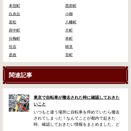
本宿町
西府町
白糸台
小柳
若松
八幡町
府中町
片町
分梅町
本町
住吉
晴見
是政
宮町
関連記事
東京で自転車が撤去された時に確認しておきた
いこと
いつもと違う場所に自転車を停めていたら撤去
されてしまった！なんてことが都内で起きた
時、確認しておきたい情報をまとめました。ど
うやって行けばいいの？持ち物は？料金はどれ