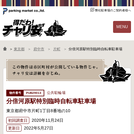
弊社駐車場のご契約者様へ
MENU
物件一覧
ご契約の流れ
＞
東京都
府中市
片町
分倍河原駅特別臨時自転車駐車場
よくあるご質問
駐輪場オーナー様へ
公共駐輪場
PUB29013
分倍河原駅特別臨時自転車駐車場
東京都府中市片町1丁目8番地の10
2020年11月24日
初回調査日
2022年5月27日
更新日