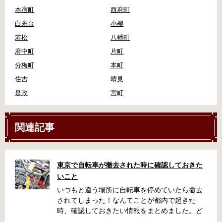
本宿町
西府町
白糸台
小柳
若松
八幡町
府中町
片町
分梅町
本町
住吉
晴見
是政
宮町
関連記事
東京で自転車が撤去された時に確認しておきた
いこと
いつもと違う場所に自転車を停めていたら撤去
されてしまった！なんてことが都内で起きた
時、確認しておきたい情報をまとめました。ど
うやって行けばいいの？持ち物は？料金はどれ