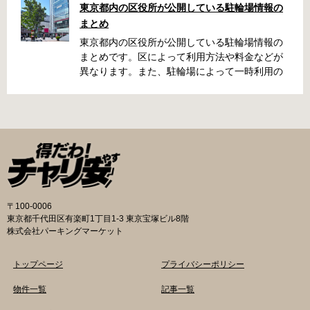
東京都内の区役所が公開している駐輪場情報の
くらい？なんて疑問が浮かぶかと思います。事
まとめ
前に確認していざという時対処しましょう。 千
代田区 / 新宿区 / 品川区 / 港区 / 中央区 / 大田区
東京都内の区役所が公開している駐輪場情報の
/ 北区 / 墨田区 / 渋谷区 / 葛飾区 千代田区で撤去
まとめです。区によって利用方法や料金などが
された場合 猿楽町保管場所 住所 千代田区神田
異なります。また、駐輪場によって一時利用の
猿楽町一丁目6番9号 電話 03-3219-5303（業務
み可能の場合や定期利用のみ利用可能の場合な
時間内のみ通話可能） 最寄駅 JR御茶ノ水駅か
どと仕様が異なりますので、利用前に情報をチ
ら徒歩10分（御茶ノ水交番に、猿楽町保管場所
ェックしておくことをお勧めします。 千代田区
の地図が置いてあります） 東京メトロ半蔵門
の自転車駐輪場 利用方法 利用登録申請書の提出
線、都営新宿・三田線神保町駅から徒歩7分 大
申請期間内に利用登録申請書（PDF：
手町高架下自転車保管場所 住所 千代田区大手町
1,396KB） と必要書類を環境まちづくり総務課
二丁目4番 電話 050-2018-6466（千代田区自転
あてに郵送（申請期間消印有効）または、期間
車対策コールセンター） 最寄駅 東京メトロ半蔵
内に環境まちづくり総務課（区役所5階5B窓
門線、丸の内線大手町駅A5出口 東京メトロ東西
口）、各出張所の受付時間中に直接お持ちくだ
〒100-0006
線大手町駅B3出口 返還の際に必要な書類 返還
さい（郵送先・各出張所の受付時間）。電話・
東京都千代田区有楽町1丁目1-3 東京宝塚ビル8階
料 2,000円 自転車の鍵 身分証明証 千代田区HP
ファクス・メールでは申請できません。 利用料
株式会社パーキングマーケット
はこちら 新宿区で撤去された場合 内藤町自転車
金 登録手数料 区民3,000円 区外居住者6,000円
保管場所 住所 新宿区内藤町11番地 ※都立新
生活保護受給者免除（詳しくはお問い合わせく
トップページ
プライバシーポリシー
宿高校東隣（内藤町11番地4号） 電話 03-5273-
ださい） ただし、自転車利用者で高校生以下は
3896 最寄駅 東京メトロ丸ノ内線新宿三丁目駅
3,000円（区内、区外在住を問わず） 定期利用
物件一覧
記事一覧
から徒歩3分 東京メトロ丸ノ内線新宿御苑前駅
料金 各駐輪場で定期利用料金が異なります。詳