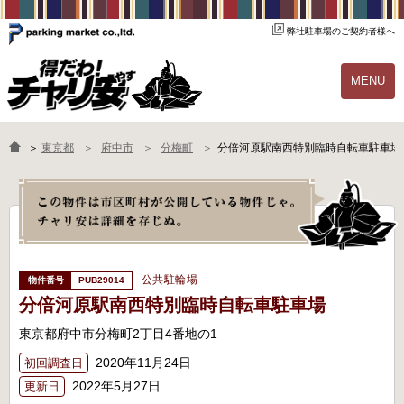
弊社駐車場のご契約者様へ
MENU
物件一覧
ご契約の流れ
＞
東京都
府中市
分梅町
分倍河原駅南西特別臨時自転車駐車場
よくあるご質問
駐輪場オーナー様へ
公共駐輪場
PUB29014
分倍河原駅南西特別臨時自転車駐車場
東京都府中市分梅町2丁目4番地の1
2020年11月24日
初回調査日
2022年5月27日
更新日