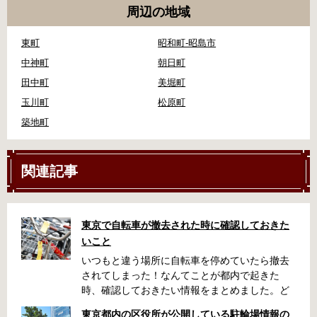
周辺の地域
東町
昭和町-昭島市
中神町
朝日町
田中町
美堀町
玉川町
松原町
築地町
関連記事
東京で自転車が撤去された時に確認しておきた
いこと
いつもと違う場所に自転車を停めていたら撤去
されてしまった！なんてことが都内で起きた
時、確認しておきたい情報をまとめました。ど
うやって行けばいいの？持ち物は？料金はどれ
東京都内の区役所が公開している駐輪場情報の