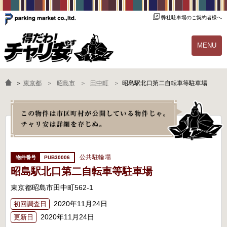
弊社駐車場のご契約者様へ
MENU
物件一覧
ご契約の流れ
＞
東京都
昭島市
田中町
昭島駅北口第二自転車等駐車場
よくあるご質問
駐輪場オーナー様へ
公共駐輪場
PUB30006
昭島駅北口第二自転車等駐車場
東京都昭島市田中町562-1
2020年11月24日
初回調査日
2020年11月24日
更新日