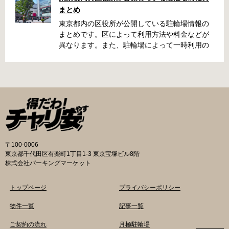
くらい？なんて疑問が浮かぶかと思います。事
まとめ
前に確認していざという時対処しましょう。 千
代田区 / 新宿区 / 品川区 / 港区 / 中央区 / 大田区
東京都内の区役所が公開している駐輪場情報の
/ 北区 / 墨田区 / 渋谷区 / 葛飾区 千代田区で撤去
まとめです。区によって利用方法や料金などが
された場合 猿楽町保管場所 住所 千代田区神田
異なります。また、駐輪場によって一時利用の
猿楽町一丁目6番9号 電話 03-3219-5303（業務
み可能の場合や定期利用のみ利用可能の場合な
時間内のみ通話可能） 最寄駅 JR御茶ノ水駅か
どと仕様が異なりますので、利用前に情報をチ
ら徒歩10分（御茶ノ水交番に、猿楽町保管場所
ェックしておくことをお勧めします。 千代田区
の地図が置いてあります） 東京メトロ半蔵門
の自転車駐輪場 利用方法 利用登録申請書の提出
線、都営新宿・三田線神保町駅から徒歩7分 大
申請期間内に利用登録申請書（PDF：
手町高架下自転車保管場所 住所 千代田区大手町
1,396KB） と必要書類を環境まちづくり総務課
二丁目4番 電話 050-2018-6466（千代田区自転
あてに郵送（申請期間消印有効）または、期間
車対策コールセンター） 最寄駅 東京メトロ半蔵
内に環境まちづくり総務課（区役所5階5B窓
門線、丸の内線大手町駅A5出口 東京メトロ東西
口）、各出張所の受付時間中に直接お持ちくだ
〒100-0006
線大手町駅B3出口 返還の際に必要な書類 返還
さい（郵送先・各出張所の受付時間）。電話・
東京都千代田区有楽町1丁目1-3 東京宝塚ビル8階
料 2,000円 自転車の鍵 身分証明証 千代田区HP
ファクス・メールでは申請できません。 利用料
株式会社パーキングマーケット
はこちら 新宿区で撤去された場合 内藤町自転車
金 登録手数料 区民3,000円 区外居住者6,000円
保管場所 住所 新宿区内藤町11番地 ※都立新
生活保護受給者免除（詳しくはお問い合わせく
トップページ
プライバシーポリシー
宿高校東隣（内藤町11番地4号） 電話 03-5273-
ださい） ただし、自転車利用者で高校生以下は
3896 最寄駅 東京メトロ丸ノ内線新宿三丁目駅
3,000円（区内、区外在住を問わず） 定期利用
物件一覧
記事一覧
から徒歩3分 東京メトロ丸ノ内線新宿御苑前駅
料金 各駐輪場で定期利用料金が異なります。詳
ご契約の流れ
月極駐輪場
から徒歩6分 JR新宿駅から徒歩8分 西新宿自転
細は各駐輪場または管理会社にお問い合わせく