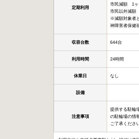
市民減額 1ヶ月
定期利用
市民以外減額 1
※減額対象者
神障害者保健
収容台数
644台
利用時間
24時間
休業日
なし
設備
提供する駐輪
注意事項
の駐輪場の情
ご了承くださ