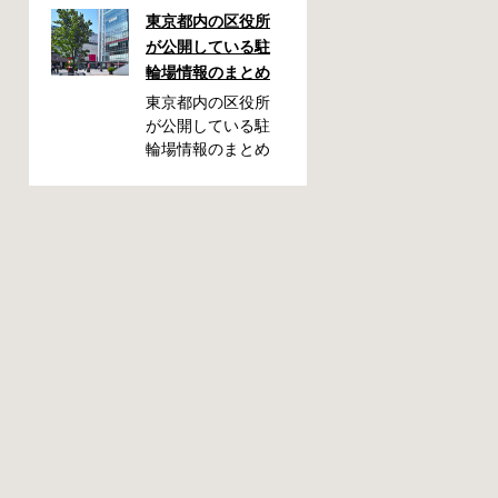
しまった！なんて
東京都内の区役所
ことが都内で起き
が公開している駐
た時、確認してお
輪場情報のまとめ
きたい情報をまと
めました。どうや
東京都内の区役所
って行けばいい
が公開している駐
の？持ち物は？料
輪場情報のまとめ
金はどれくらい？
です。区によって
なんて疑問が浮か
利用方法や料金な
ぶかと思います。
どが異なります。
事前に確認してい
また、駐輪場によ
ざという時対処し
って一時利用のみ
ましょう。 千代田
可能の場合や定期
区 / 新宿区 / 品川区
利用のみ利用可能
/ 港区 / 中央区 / 大
の場合などと仕様
田区 / 北区 / 墨田区
が異なりますの
/ 渋谷区 / 葛飾区 千
で、利用前に情報
代田区で撤去され
をチェックしてお
た場合 猿楽町保管
くことをお勧めし
場所 住所 千代田区
ます。 千代田区の
神田猿楽町一丁目6
自転車駐輪場 利用
番9号 電話 03-