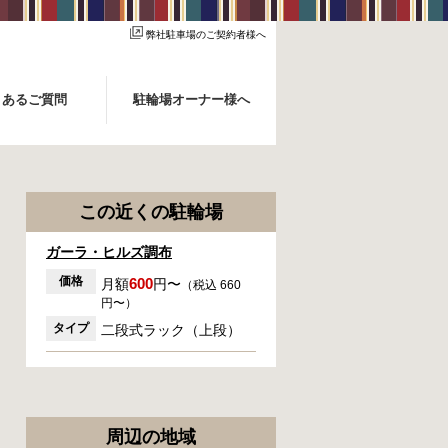
弊社駐車場のご契約者様へ
くあるご質問
駐輪場オーナー様へ
この近くの駐輪場
ガーラ・ヒルズ調布
価格
600
月額
円〜
（税込 660
円〜）
タイプ
二段式ラック（上段）
周辺の地域