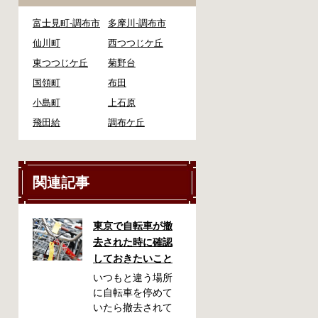
富士見町-調布市
多摩川-調布市
仙川町
西つつじケ丘
東つつじケ丘
菊野台
国領町
布田
小島町
上石原
飛田給
調布ケ丘
関連記事
東京で自転車が撤
去された時に確認
しておきたいこと
いつもと違う場所
に自転車を停めて
いたら撤去されて