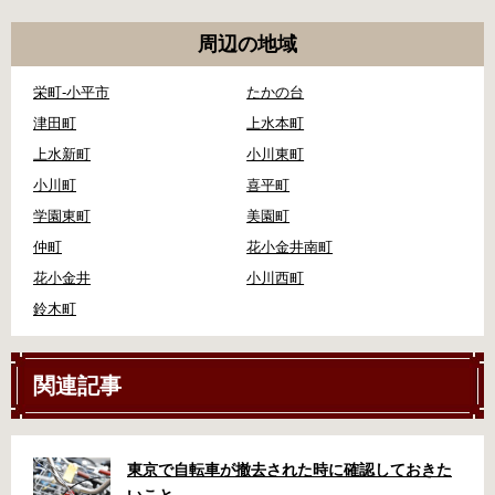
周辺の地域
栄町-小平市
たかの台
津田町
上水本町
上水新町
小川東町
小川町
喜平町
学園東町
美園町
仲町
花小金井南町
花小金井
小川西町
鈴木町
関連記事
東京で自転車が撤去された時に確認しておきた
いこと