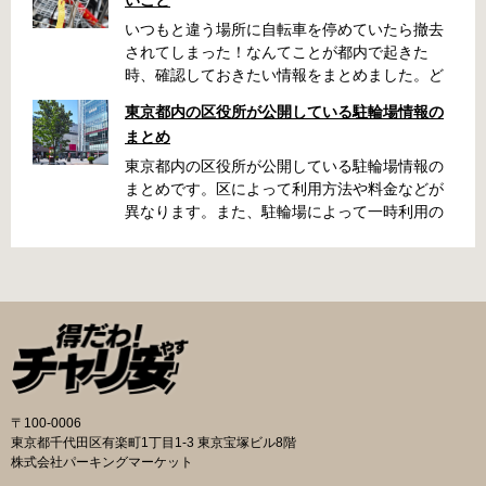
いつもと違う場所に自転車を停めていたら撤去
されてしまった！なんてことが都内で起きた
時、確認しておきたい情報をまとめました。ど
うやって行けばいいの？持ち物は？料金はどれ
東京都内の区役所が公開している駐輪場情報の
くらい？なんて疑問が浮かぶかと思います。事
まとめ
前に確認していざという時対処しましょう。 千
代田区 / 新宿区 / 品川区 / 港区 / 中央区 / 大田区
東京都内の区役所が公開している駐輪場情報の
/ 北区 / 墨田区 / 渋谷区 / 葛飾区 千代田区で撤去
まとめです。区によって利用方法や料金などが
された場合 猿楽町保管場所 住所 千代田区神田
異なります。また、駐輪場によって一時利用の
猿楽町一丁目6番9号 電話 03-3219-5303（業務
み可能の場合や定期利用のみ利用可能の場合な
時間内のみ通話可能） 最寄駅 JR御茶ノ水駅か
どと仕様が異なりますので、利用前に情報をチ
ら徒歩10分（御茶ノ水交番に、猿楽町保管場所
ェックしておくことをお勧めします。 千代田区
の地図が置いてあります） 東京メトロ半蔵門
の自転車駐輪場 利用方法 利用登録申請書の提出
線、都営新宿・三田線神保町駅から徒歩7分 大
申請期間内に利用登録申請書（PDF：
手町高架下自転車保管場所 住所 千代田区大手町
1,396KB） と必要書類を環境まちづくり総務課
二丁目4番 電話 050-2018-6466（千代田区自転
あてに郵送（申請期間消印有効）または、期間
車対策コールセンター） 最寄駅 東京メトロ半蔵
内に環境まちづくり総務課（区役所5階5B窓
門線、丸の内線大手町駅A5出口 東京メトロ東西
口）、各出張所の受付時間中に直接お持ちくだ
〒100-0006
線大手町駅B3出口 返還の際に必要な書類 返還
さい（郵送先・各出張所の受付時間）。電話・
東京都千代田区有楽町1丁目1-3 東京宝塚ビル8階
料 2,000円 自転車の鍵 身分証明証 千代田区HP
ファクス・メールでは申請できません。 利用料
株式会社パーキングマーケット
はこちら 新宿区で撤去された場合 内藤町自転車
金 登録手数料 区民3,000円 区外居住者6,000円