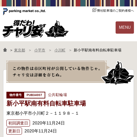
弊社駐車場のご契約者様へ
MENU
物件一覧
ご契約の流れ
＞
東京都
小平市
小川町
新小平駅南有料自転車駐車場
よくあるご質問
駐輪場オーナー様へ
公共駐輪場
PUB34007
新小平駅南有料自転車駐車場
東京都小平市小川町２－１１９８－１
2020年11月24日
初回調査日
2020年11月24日
更新日