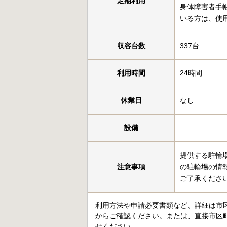
定期利用
身体障害者手
いる方は、使
収容台数
337台
利用時間
24時間
休業日
なし
設備
提供する駐輪
注意事項
の駐輪場の情
ご了承くださ
利用方法や申請必要書類など、詳細は市
からご確認ください。または、直接市区
せください。