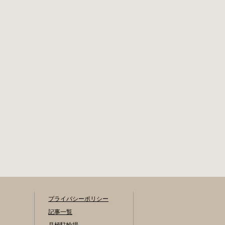
転車保管場所 住所
金 各駐輪場で定期
新宿区内藤町11番
利用料金が異なり
地 ※都立新宿高
ます。詳細は各駐
校東隣（内藤町11
輪場または管理会
番地4号） 電話 03-
社にお問い合わせ
5273-3896 最寄駅
ください。 一時利
東京メトロ丸ノ内
用料金 2時間まで：
線新宿三丁目駅か
0円 10時間まで：
ら徒歩3分 東京メト
100円 10時間を超
ロ丸ノ内線新宿御
えて5時間ごと：
苑前駅から徒歩6分
100円 千代田区HP
JR新宿駅から徒歩8
はこちら 新宿区の
分 西新宿自転車保
自転車駐輪場 利用
管場所 住所
方法 利用登録申請
書の提出 利用申請
書（申請窓口で配
布。新宿区 ホーム
ページからも取り
出せます）を各申
プライバシーポリシー
請窓口、交通対策
記事一覧
課自転車対策係