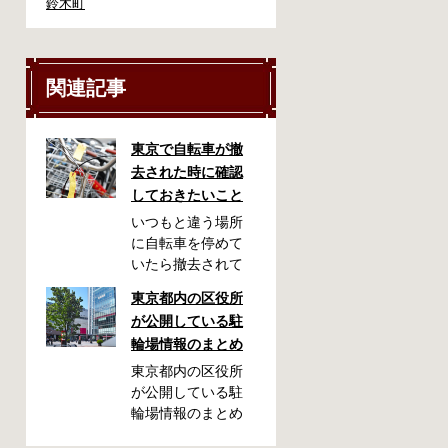
鈴木町
関連記事
東京で自転車が撤
去された時に確認
しておきたいこと
いつもと違う場所
に自転車を停めて
いたら撤去されて
しまった！なんて
東京都内の区役所
ことが都内で起き
が公開している駐
た時、確認してお
輪場情報のまとめ
きたい情報をまと
めました。どうや
東京都内の区役所
って行けばいい
が公開している駐
の？持ち物は？料
輪場情報のまとめ
金はどれくらい？
です。区によって