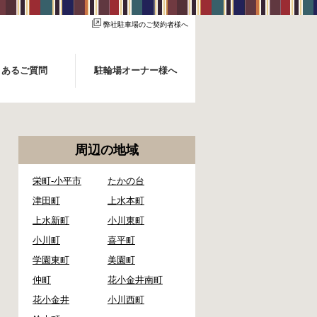
弊社駐車場のご契約者様へ
くあるご質問
駐輪場オーナー様へ
周辺の地域
栄町-小平市
たかの台
津田町
上水本町
上水新町
小川東町
小川町
喜平町
学園東町
美園町
仲町
花小金井南町
花小金井
小川西町