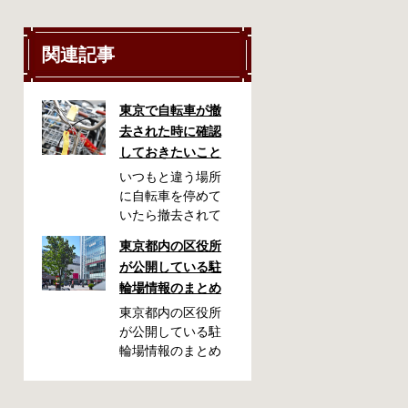
関連記事
東京で自転車が撤
去された時に確認
しておきたいこと
いつもと違う場所
に自転車を停めて
いたら撤去されて
しまった！なんて
東京都内の区役所
ことが都内で起き
が公開している駐
た時、確認してお
輪場情報のまとめ
きたい情報をまと
めました。どうや
東京都内の区役所
って行けばいい
が公開している駐
の？持ち物は？料
輪場情報のまとめ
金はどれくらい？
です。区によって
なんて疑問が浮か
利用方法や料金な
ぶかと思います。