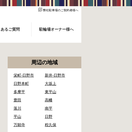
弊社駐車場のご契約者様へ
くあるご質問
駐輪場オーナー様へ
周辺の地域
栄町-日野市
新井-日野市
日野本町
大坂上
多摩平
東平山
豊田
高幡
落川
南平
平山
日野
万願寺
程久保