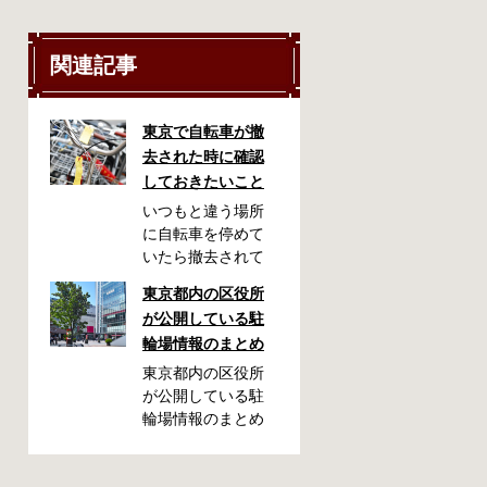
関連記事
東京で自転車が撤
去された時に確認
しておきたいこと
いつもと違う場所
に自転車を停めて
いたら撤去されて
しまった！なんて
東京都内の区役所
ことが都内で起き
が公開している駐
た時、確認してお
輪場情報のまとめ
きたい情報をまと
めました。どうや
東京都内の区役所
って行けばいい
が公開している駐
の？持ち物は？料
輪場情報のまとめ
金はどれくらい？
です。区によって
なんて疑問が浮か
利用方法や料金な
ぶかと思います。