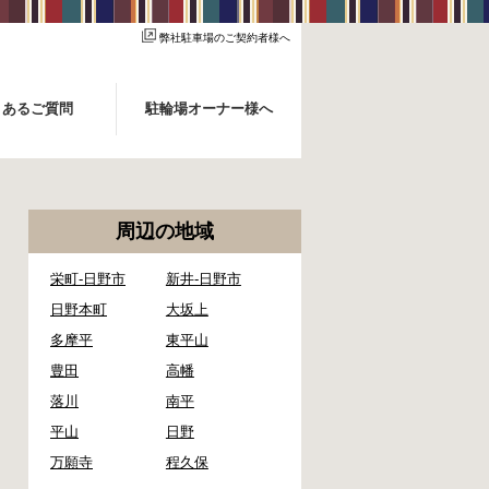
弊社駐車場のご契約者様へ
くあるご質問
駐輪場オーナー様へ
周辺の地域
栄町-日野市
新井-日野市
日野本町
大坂上
多摩平
東平山
豊田
高幡
落川
南平
平山
日野
万願寺
程久保