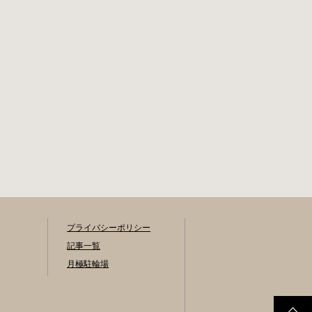
新宿区内藤町11番
利用料金が異なり
地 ※都立新宿高
ます。詳細は各駐
校東隣（内藤町11
輪場または管理会
番地4号） 電話 03-
社にお問い合わせ
5273-3896 最寄駅
ください。 一時利
東京メトロ丸ノ内
用料金 2時間まで：
線新宿三丁目駅か
0円 10時間まで：
ら徒歩3分 東京メト
100円 10時間を超
ロ丸ノ内線新宿御
えて5時間ごと：
苑前駅から徒歩6分
100円 千代田区HP
JR新宿駅から徒歩8
はこちら 新宿区の
分 西新宿自転車保
自転車駐輪場 利用
管場所 住所
方法 利用登録申請
書の提出 利用申請
書（申請窓口で配
布。新宿区 ホーム
プライバシーポリシー
ページからも取り
記事一覧
出せます）を各申
月極駐輪場
請窓口、交通対策
課自転車対策係
（本庁舎7階）・特