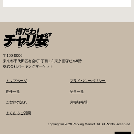
猿楽町一丁目6番9号 電話 03-3219-5303（業務
み可能の場合や定期利用のみ利用可能の場合な
時間内のみ通話可能） 最寄駅 JR御茶ノ水駅か
どと仕様が異なりますので、利用前に情報をチ
ら徒歩10分（御茶ノ水交番に、猿楽町保管場所
ェックしておくことをお勧めします。 千代田区
の地図が置いてあります） 東京メトロ半蔵門
の自転車駐輪場 利用方法 利用登録申請書の提出
線、都営新宿・三田線神保町駅から徒歩7分 大
申請期間内に利用登録申請書（PDF：
手町高架下自転車保管場所 住所 千代田区大手町
1,396KB） と必要書類を環境まちづくり総務課
二丁目4番 電話 050-2018-6466（千代田区自転
あてに郵送（申請期間消印有効）または、期間
車対策コールセンター） 最寄駅 東京メトロ半蔵
内に環境まちづくり総務課（区役所5階5B窓
門線、丸の内線大手町駅A5出口 東京メトロ東西
口）、各出張所の受付時間中に直接お持ちくだ
〒100-0006
線大手町駅B3出口 返還の際に必要な書類 返還
さい（郵送先・各出張所の受付時間）。電話・
東京都千代田区有楽町1丁目1-3 東京宝塚ビル8階
料 2,000円 自転車の鍵 身分証明証 千代田区HP
ファクス・メールでは申請できません。 利用料
株式会社パーキングマーケット
はこちら 新宿区で撤去された場合 内藤町自転車
金 登録手数料 区民3,000円 区外居住者6,000円
保管場所 住所 新宿区内藤町11番地 ※都立新
生活保護受給者免除（詳しくはお問い合わせく
トップページ
プライバシーポリシー
宿高校東隣（内藤町11番地4号） 電話 03-5273-
ださい） ただし、自転車利用者で高校生以下は
3896 最寄駅 東京メトロ丸ノ内線新宿三丁目駅
3,000円（区内、区外在住を問わず） 定期利用
物件一覧
記事一覧
から徒歩3分 東京メトロ丸ノ内線新宿御苑前駅
料金 各駐輪場で定期利用料金が異なります。詳
ご契約の流れ
月極駐輪場
から徒歩6分 JR新宿駅から徒歩8分 西新宿自転
細は各駐輪場または管理会社にお問い合わせく
車保管場所 住所
ださい。 一時利用料金 2時間まで：0円 10時間
よくあるご質問
まで：100円 10時間を超えて5時間ごと：100円
千代田区HPはこちら 新宿区の自転車駐輪場 利
copyright© 2020 Parking Market.,ltd. All Rights Reserved.
用方法 利用登録申請書の提出 利用申請書（申請