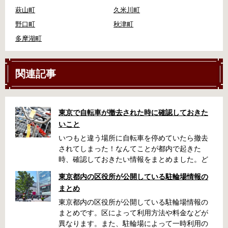
萩山町
久米川町
野口町
秋津町
多摩湖町
関連記事
東京で自転車が撤去された時に確認しておきた
いこと
いつもと違う場所に自転車を停めていたら撤去
されてしまった！なんてことが都内で起きた
時、確認しておきたい情報をまとめました。ど
うやって行けばいいの？持ち物は？料金はどれ
東京都内の区役所が公開している駐輪場情報の
くらい？なんて疑問が浮かぶかと思います。事
まとめ
前に確認していざという時対処しましょう。 千
代田区 / 新宿区 / 品川区 / 港区 / 中央区 / 大田区
東京都内の区役所が公開している駐輪場情報の
/ 北区 / 墨田区 / 渋谷区 / 葛飾区 千代田区で撤去
まとめです。区によって利用方法や料金などが
された場合 猿楽町保管場所 住所 千代田区神田
異なります。また、駐輪場によって一時利用の