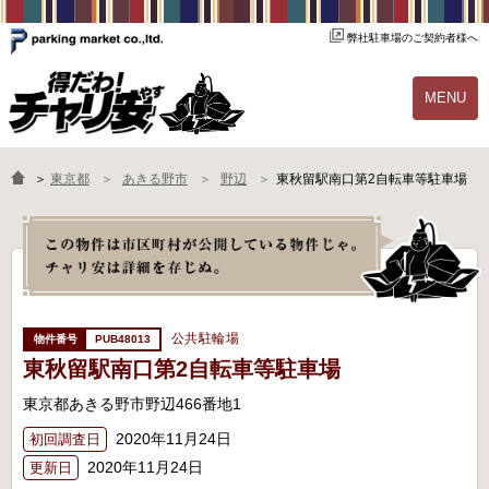
弊社駐車場のご契約者様へ
MENU
物件一覧
ご契約の流れ
＞
東京都
あきる野市
野辺
東秋留駅南口第2自転車等駐車場
よくあるご質問
駐輪場オーナー様へ
公共駐輪場
PUB48013
東秋留駅南口第2自転車等駐車場
東京都あきる野市野辺466番地1
2020年11月24日
初回調査日
2020年11月24日
更新日