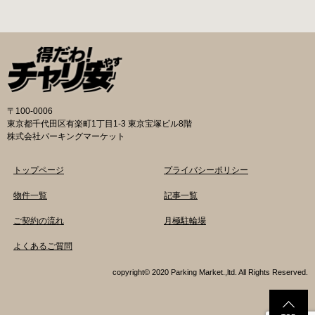
時間内のみ通話可能） 最寄駅 JR御茶ノ水駅か
どと仕様が異なりますので、利用前に情報をチ
ら徒歩10分（御茶ノ水交番に、猿楽町保管場所
ェックしておくことをお勧めします。 千代田区
の地図が置いてあります） 東京メトロ半蔵門
の自転車駐輪場 利用方法 利用登録申請書の提出
線、都営新宿・三田線神保町駅から徒歩7分 大
申請期間内に利用登録申請書（PDF：
手町高架下自転車保管場所 住所 千代田区大手町
1,396KB） と必要書類を環境まちづくり総務課
二丁目4番 電話 050-2018-6466（千代田区自転
あてに郵送（申請期間消印有効）または、期間
車対策コールセンター） 最寄駅 東京メトロ半蔵
内に環境まちづくり総務課（区役所5階5B窓
門線、丸の内線大手町駅A5出口 東京メトロ東西
口）、各出張所の受付時間中に直接お持ちくだ
〒100-0006
線大手町駅B3出口 返還の際に必要な書類 返還
さい（郵送先・各出張所の受付時間）。電話・
東京都千代田区有楽町1丁目1-3 東京宝塚ビル8階
料 2,000円 自転車の鍵 身分証明証 千代田区HP
ファクス・メールでは申請できません。 利用料
株式会社パーキングマーケット
はこちら 新宿区で撤去された場合 内藤町自転車
金 登録手数料 区民3,000円 区外居住者6,000円
保管場所 住所 新宿区内藤町11番地 ※都立新
生活保護受給者免除（詳しくはお問い合わせく
トップページ
プライバシーポリシー
宿高校東隣（内藤町11番地4号） 電話 03-5273-
ださい） ただし、自転車利用者で高校生以下は
3896 最寄駅 東京メトロ丸ノ内線新宿三丁目駅
3,000円（区内、区外在住を問わず） 定期利用
物件一覧
記事一覧
から徒歩3分 東京メトロ丸ノ内線新宿御苑前駅
料金 各駐輪場で定期利用料金が異なります。詳
ご契約の流れ
月極駐輪場
から徒歩6分 JR新宿駅から徒歩8分 西新宿自転
細は各駐輪場または管理会社にお問い合わせく
車保管場所 住所
ださい。 一時利用料金 2時間まで：0円 10時間
よくあるご質問
まで：100円 10時間を超えて5時間ごと：100円
千代田区HPはこちら 新宿区の自転車駐輪場 利
copyright© 2020 Parking Market.,ltd. All Rights Reserved.
用方法 利用登録申請書の提出 利用申請書（申請
窓口で配布。新宿区 ホームページからも取り出
せます）を各申請窓口、交通対策課自転車対策