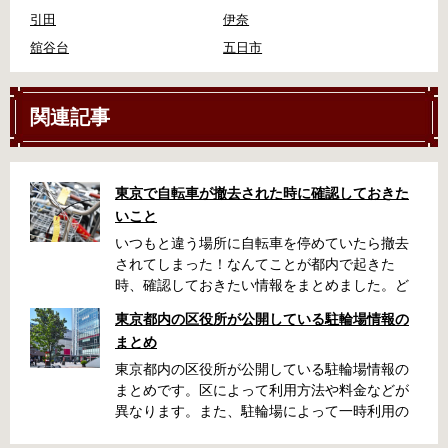
引田
伊奈
舘谷台
五日市
関連記事
東京で自転車が撤去された時に確認しておきた
いこと
いつもと違う場所に自転車を停めていたら撤去
されてしまった！なんてことが都内で起きた
時、確認しておきたい情報をまとめました。ど
うやって行けばいいの？持ち物は？料金はどれ
東京都内の区役所が公開している駐輪場情報の
くらい？なんて疑問が浮かぶかと思います。事
まとめ
前に確認していざという時対処しましょう。 千
代田区 / 新宿区 / 品川区 / 港区 / 中央区 / 大田区
東京都内の区役所が公開している駐輪場情報の
/ 北区 / 墨田区 / 渋谷区 / 葛飾区 千代田区で撤去
まとめです。区によって利用方法や料金などが
された場合 猿楽町保管場所 住所 千代田区神田
異なります。また、駐輪場によって一時利用の
猿楽町一丁目6番9号 電話 03-3219-5303（業務
み可能の場合や定期利用のみ利用可能の場合な