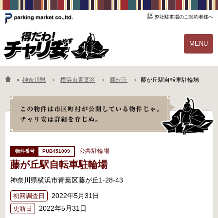
弊社駐車場のご契約者様へ
MENU
物件一覧
ご契約の流れ
＞
神奈川県
横浜市青葉区
藤が丘
藤が丘駅自転車駐輪場
よくあるご質問
駐輪場オーナー様へ
公共駐輪場
PUB451009
藤が丘駅自転車駐輪場
神奈川県横浜市青葉区藤が丘1-28-43
2022年5月31日
初回調査日
2022年5月31日
更新日