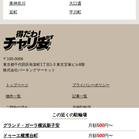
東神奈川
大口通
反町
平川町
〒100-0006
東京都千代田区有楽町1丁目1-3 東京宝塚ビル8階
株式会社パーキングマーケット
トップページ
プライバシーポリシー
物件一覧
記事一覧
ご契約の流れ
月極駐輪場
この近くの駐輪場
よくあるご質問
TOP
500
グランド・ガーラ横浜新子安
月額
円〜
copyright© 2020 Parking Market.,ltd. All Rights Reserved.
500
ドゥーエ横濱台町
月額
円〜