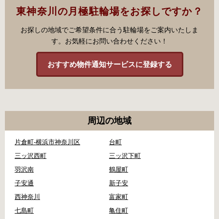
東神奈川の月極駐輪場をお探しですか？
お探しの地域でご希望条件に合う駐輪場をご案内いたしま
す。お気軽にお問い合わせください！
おすすめ物件通知サービスに登録する
周辺の地域
片倉町-横浜市神奈川区
台町
三ッ沢西町
三ッ沢下町
羽沢南
鶴屋町
子安通
新子安
西神奈川
富家町
七島町
亀住町