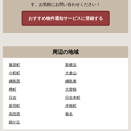
す。お気軽にお問い合わせください！
おすすめ物件通知サービスに登録する
周辺の地域
篠原町
新横浜
小机町
大倉山
綱島西
綱島東
樽町
大曽根
日吉
日吉本町
新羽町
岸根町
高田西
菊名
錦が丘