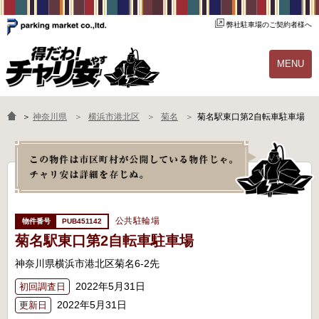
弊社駐車場のご契約者様へ
MENU
物件一覧
ご契約の流れ
＞
神奈川県
横浜市港北区
菊名
菊名駅東口第2自転車駐車場
よくあるご質問
駐輪場オーナー様へ
公共駐輪場
PUB451142
菊名駅東口第2自転車駐車場
神奈川県横浜市港北区菊名6-2先
2022年5月31日
初回調査日
2022年5月31日
更新日