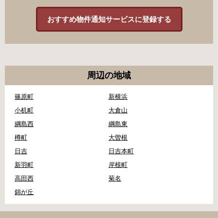
おすすめ物件通知サービスに登録する
周辺の地域
篠原町
新横浜
小机町
大倉山
綱島西
綱島東
樽町
大曽根
日吉
日吉本町
新羽町
岸根町
高田西
菊名
錦が丘