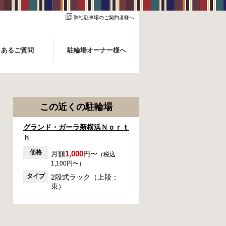
弊社駐車場のご契約者様へ
くあるご質問
駐輪場オーナー様へ
この近くの駐輪場
グランド・ガーラ新横浜Ｎｏｒｔ
ｈ
価格
1,000
月額
円〜
（税込
1,100円〜）
タイプ
2段式ラック（上段：
東）