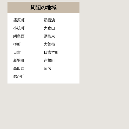
周辺の地域
篠原町
新横浜
小机町
大倉山
綱島西
綱島東
樽町
大曽根
日吉
日吉本町
新羽町
岸根町
高田西
菊名
錦が丘