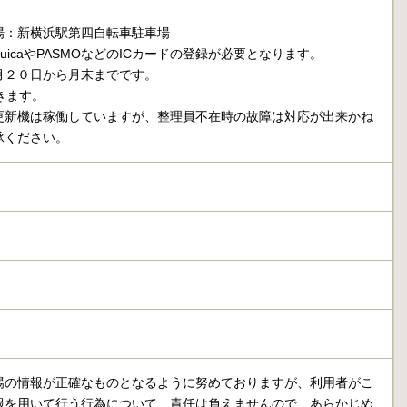
場：新横浜駅第四自転車駐車場
uicaやPASMOなどのICカードの登録が必要となります。
月２０日から月末までです。
きます。
更新機は稼働していますが、整理員不在時の故障は対応が出来かね
承ください。
場の情報が正確なものとなるように努めておりますが、利用者がこ
報を用いて行う行為について、責任は負えませんので、あらかじめ