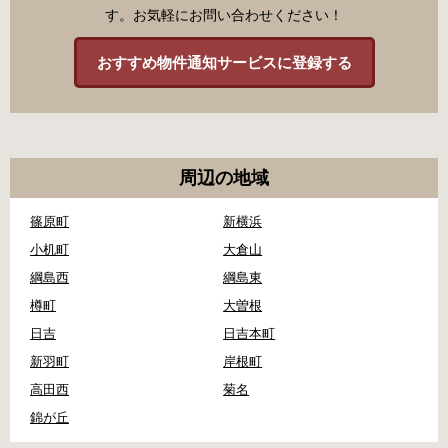
す。お気軽にお問い合わせください！
おすすめ物件通知サービスに登録する
周辺の地域
篠原町
新横浜
小机町
大倉山
綱島西
綱島東
樽町
大曽根
日吉
日吉本町
新羽町
岸根町
高田西
菊名
錦が丘