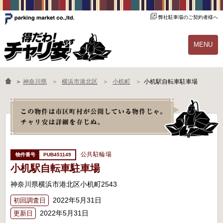
弊社駐車場のご契約者様へ
MENU
物件一覧
ご契約の流れ
＞
神奈川県
横浜市港北区
小机町
小机駅自転車駐車場
よくあるご質問
駐輪場オーナー様へ
公共駐輪場
PUB451149
小机駅自転車駐車場
神奈川県横浜市港北区小机町2543
2022年5月31日
初回調査日
2022年5月31日
更新日