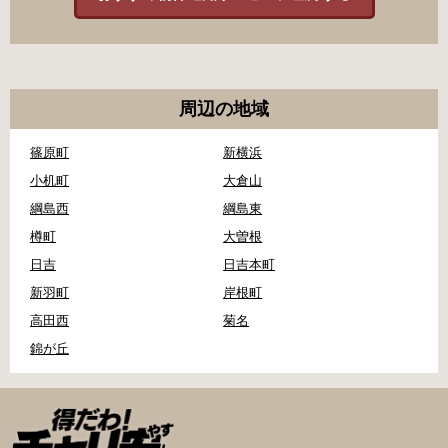
周辺の地域
篠原町
新横浜
小机町
大倉山
綱島西
綱島東
樽町
大曽根
日吉
日吉本町
新羽町
岸根町
高田西
菊名
錦が丘