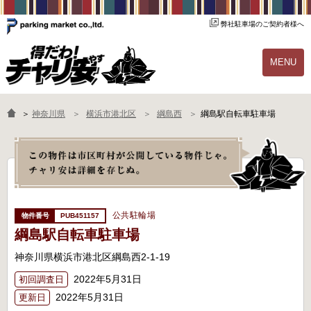
弊社駐車場のご契約者様へ
MENU
物件一覧
ご契約の流れ
＞
神奈川県
横浜市港北区
綱島西
綱島駅自転車駐車場
よくあるご質問
駐輪場オーナー様へ
公共駐輪場
PUB451157
綱島駅自転車駐車場
神奈川県横浜市港北区綱島西2-1-19
2022年5月31日
初回調査日
2022年5月31日
更新日