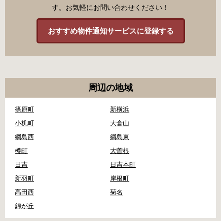
す。お気軽にお問い合わせください！
おすすめ物件通知サービスに登録する
周辺の地域
篠原町
新横浜
小机町
大倉山
綱島西
綱島東
樽町
大曽根
日吉
日吉本町
新羽町
岸根町
高田西
菊名
錦が丘