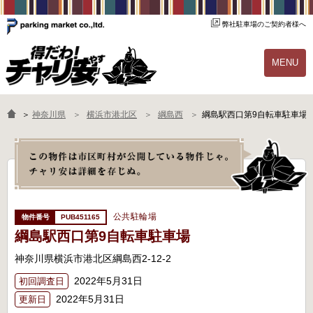
弊社駐車場のご契約者様へ
MENU
物件一覧
ご契約の流れ
＞
神奈川県
横浜市港北区
綱島西
綱島駅西口第9自転車駐車場
よくあるご質問
駐輪場オーナー様へ
公共駐輪場
PUB451165
綱島駅西口第9自転車駐車場
神奈川県横浜市港北区綱島西2-12-2
2022年5月31日
初回調査日
2022年5月31日
更新日