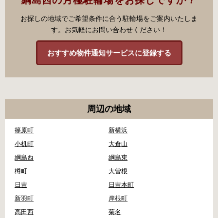
お探しの地域でご希望条件に合う駐輪場をご案内いたしま
す。お気軽にお問い合わせください！
おすすめ物件通知サービスに登録する
周辺の地域
篠原町
新横浜
小机町
大倉山
綱島西
綱島東
樽町
大曽根
日吉
日吉本町
新羽町
岸根町
高田西
菊名