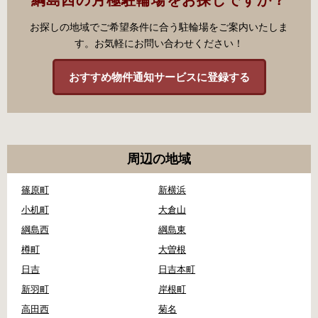
お探しの地域でご希望条件に合う駐輪場をご案内いたしま
す。お気軽にお問い合わせください！
おすすめ物件通知サービスに登録する
周辺の地域
篠原町
新横浜
小机町
大倉山
綱島西
綱島東
樽町
大曽根
日吉
日吉本町
新羽町
岸根町
高田西
菊名