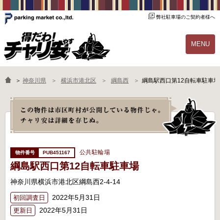
弊社駐車場のご契約者様へ
MENU
物件一覧
ご契約の流れ
＞
神奈川県
横浜市港北区
綱島西
綱島駅西口第12自転車駐車場
よくあるご質問
駐輪場オーナー様へ
公共駐輪場
PUB451167
綱島駅西口第12自転車駐車場
神奈川県横浜市港北区綱島西2-4-14
2022年5月31日
初回調査日
2022年5月31日
更新日