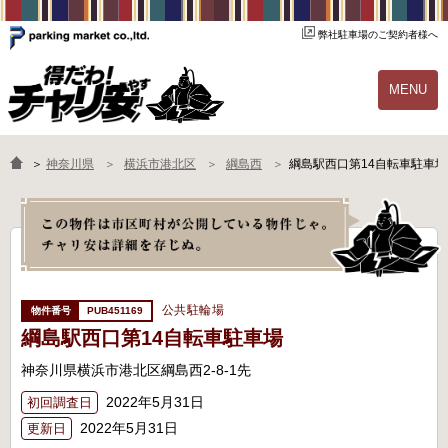
弊社駐車場のご契約者様へ
MENU
物件一覧
ご契約の流れ
＞
神奈川県
横浜市港北区
綱島西
綱島駅西口第14自転車駐車場
よくあるご質問
駐輪場オーナー様へ
公共駐輪場
PUB451169
綱島駅西口第14自転車駐車場
神奈川県横浜市港北区綱島西2-8-1先
2022年5月31日
初回調査日
2022年5月31日
更新日