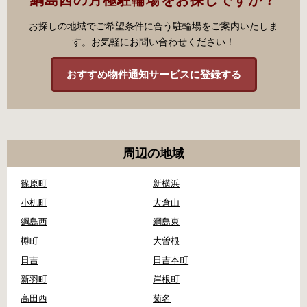
お探しの地域でご希望条件に合う駐輪場をご案内いたしま
す。お気軽にお問い合わせください！
おすすめ物件通知サービスに登録する
周辺の地域
篠原町
新横浜
小机町
大倉山
綱島西
綱島東
樽町
大曽根
日吉
日吉本町
新羽町
岸根町
高田西
菊名