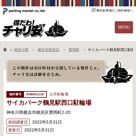
弊社駐車場のご契約者様へ
MENU
物件一覧
ご契約の流れ
＞
神奈川県
横浜市鶴見区
豊岡町
サイカパーク鶴見駅西口駐輪
よくあるご質問
駐輪場オーナー様へ
公共駐輪場
PUB451218
サイカパーク鶴見駅西口駐輪場
神奈川県横浜市鶴見区豊岡町2-20
2022年5月31日
初回調査日
2022年5月31日
更新日