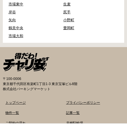
市場東中
生麦
岸谷
尻手
矢向
小野町
鶴見中央
豊岡町
市場大和
〒100-0006
東京都千代田区有楽町1丁目1-3 東京宝塚ビル8階
株式会社パーキングマーケット
トップページ
プライバシーポリシー
物件一覧
記事一覧
ご契約の流れ
月極駐輪場