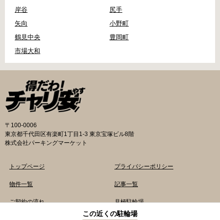
岸谷
尻手
矢向
小野町
鶴見中央
豊岡町
市場大和
〒100-0006
東京都千代田区有楽町1丁目1-3 東京宝塚ビル8階
株式会社パーキングマーケット
トップページ
プライバシーポリシー
物件一覧
記事一覧
ご契約の流れ
月極駐輪場
この近くの駐輪場
よくあるご質問