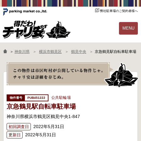
弊社駐車場のご契約者様へ
MENU
物件一覧
ご契約の流れ
＞
神奈川県
横浜市鶴見区
鶴見中央
京急鶴見駅自転車駐車場
よくあるご質問
駐輪場オーナー様へ
公共駐輪場
PUB451222
京急鶴見駅自転車駐車場
神奈川県横浜市鶴見区鶴見中央1-847
2022年5月31日
初回調査日
2022年5月31日
更新日