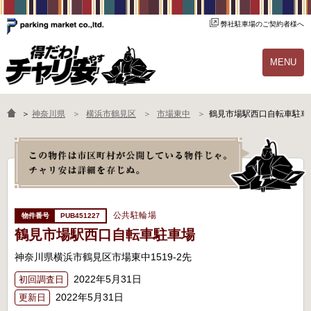
弊社駐車場のご契約者様へ
MENU
物件一覧
ご契約の流れ
＞
神奈川県
横浜市鶴見区
市場東中
鶴見市場駅西口自転車駐車
よくあるご質問
駐輪場オーナー様へ
公共駐輪場
PUB451227
鶴見市場駅西口自転車駐車場
神奈川県横浜市鶴見区市場東中1519-2先
2022年5月31日
初回調査日
2022年5月31日
更新日