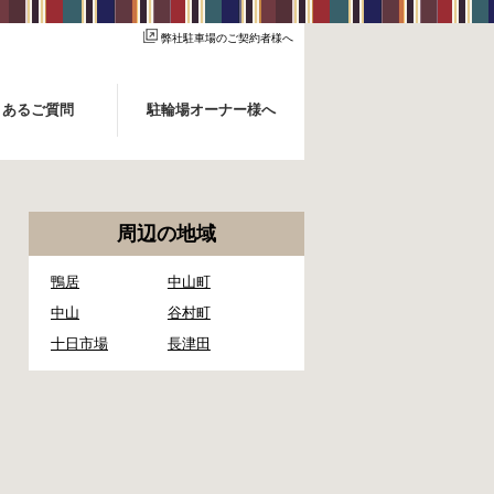
弊社駐車場のご契約者様へ
くあるご質問
駐輪場オーナー様へ
周辺の地域
鴨居
中山町
中山
谷村町
十日市場
長津田