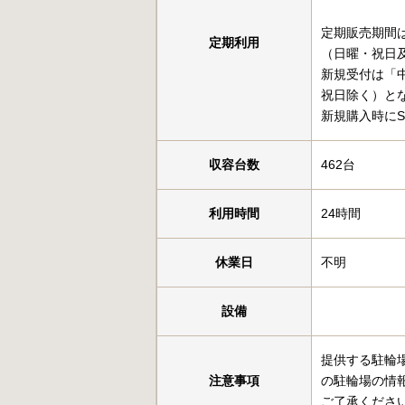
定期販売期間
定期利用
（日曜・祝日及
新規受付は「中
祝日除く）と
新規購入時にS
収容台数
462台
利用時間
24時間
休業日
不明
設備
提供する駐輪
注意事項
の駐輪場の情
ご了承くださ