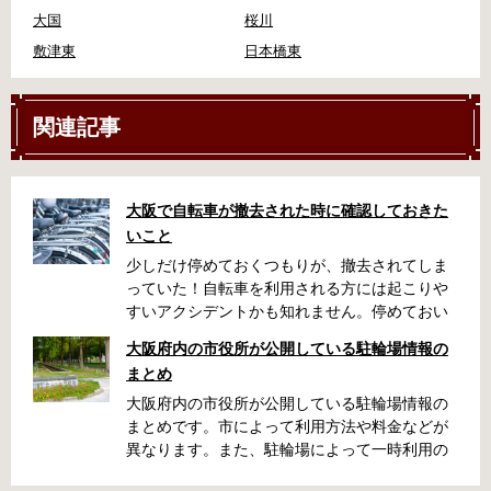
大国
桜川
敷津東
日本橋東
関連記事
大阪で自転車が撤去された時に確認しておきた
いこと
少しだけ停めておくつもりが、撤去されてしま
っていた！自転車を利用される方には起こりや
すいアクシデントかも知れません。停めておい
た場所によっては、どこに行ったかわからな
大阪府内の市役所が公開している駐輪場情報の
い、なんてことになってしまうかも知れませ
まとめ
ん。そんな時に役立つ情報をまとめました。事
前に確認しておきましょう。 守口市で撤去され
大阪府内の市役所が公開している駐輪場情報の
た場合 放置自転車大日保管所 住所 守口市大日
まとめです。市によって利用方法や料金などが
町4丁目281の3番地 電話 06-6902-2340（業務
異なります。また、駐輪場によって一時利用の
時間内のみ通話可能） 最寄駅 地下鉄谷町線大日
み可能な場合や定期利用のみ利用可能な場合な