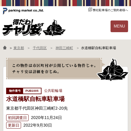
弊社駐車場のご契約者様へ
MENU
物件一覧
ご契約の流れ
＞
東京都
千代田区
神田三崎町
水道橋駅自転車駐車場
よくあるご質問
駐輪場オーナー様へ
公共駐輪場
PUB1005
水道橋駅自転車駐車場
東京都千代田区神田三崎町2-20先
2020年11月24日
初回調査日
2022年9月30日
更新日