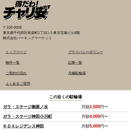
線、都営新宿・三田線神保町駅から徒歩7分 大
申請期間内に利用登録申請書（PDF：
手町高架下自転車保管場所 住所 千代田区大手町
1,396KB） と必要書類を環境まちづくり総務課
二丁目4番 電話 050-2018-6466（千代田区自転
あてに郵送（申請期間消印有効）または、期間
車対策コールセンター） 最寄駅 東京メトロ半蔵
内に環境まちづくり総務課（区役所5階5B窓
門線、丸の内線大手町駅A5出口 東京メトロ東西
口）、各出張所の受付時間中に直接お持ちくだ
〒100-0006
線大手町駅B3出口 返還の際に必要な書類 返還
さい（郵送先・各出張所の受付時間）。電話・
東京都千代田区有楽町1丁目1-3 東京宝塚ビル8階
料 2,000円 自転車の鍵 身分証明証 千代田区HP
ファクス・メールでは申請できません。 利用料
株式会社パーキングマーケット
はこちら 新宿区で撤去された場合 内藤町自転車
金 登録手数料 区民3,000円 区外居住者6,000円
保管場所 住所 新宿区内藤町11番地 ※都立新
生活保護受給者免除（詳しくはお問い合わせく
トップページ
プライバシーポリシー
宿高校東隣（内藤町11番地4号） 電話 03-5273-
ださい） ただし、自転車利用者で高校生以下は
3896 最寄駅 東京メトロ丸ノ内線新宿三丁目駅
3,000円（区内、区外在住を問わず） 定期利用
物件一覧
記事一覧
から徒歩3分 東京メトロ丸ノ内線新宿御苑前駅
料金 各駐輪場で定期利用料金が異なります。詳
ご契約の流れ
月極駐輪場
から徒歩6分 JR新宿駅から徒歩8分 西新宿自転
細は各駐輪場または管理会社にお問い合わせく
車保管場所 住所
ださい。 一時利用料金 2時間まで：0円 10時間
よくあるご質問
まで：100円 10時間を超えて5時間ごと：100円
千代田区HPはこちら 新宿区の自転車駐輪場 利
copyright© 2020 Parking Market.,ltd. All Rights Reserved.
この近くの駐輪場
用方法 利用登録申請書の提出 利用申請書（申請
窓口で配布。新宿区 ホームページからも取り出
2,500
ガラ・ステージ御茶ノ水
月額
円〜
せます）を各申請窓口、交通対策課自転車対策
TOP
4,000
ガラ・ステージ神田小川町
月額
円〜
係（本庁舎7階）・特別出張所に直接お持ちくだ
電話でお問い合わせ
0120-809-855
さい。交通対策課では郵送申請（2月8日 消印有
5,000
ＫＤＸレジデンス神田
月額
円〜
（受付時間 10:00〜18:00）
効）・電子申請も受け付けています。 次年度の