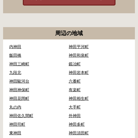
周辺の地域
内神田
神田平河町
飯田橋
神田和泉町
神田三崎町
鍛冶町
九段北
神田岩本町
神田駿河台
六番町
神田神保町
有楽町
神田花岡町
神田相生町
丸の内
大手町
神田佐久間町
外神田
神田司町
神田多町
東神田
神田須田町