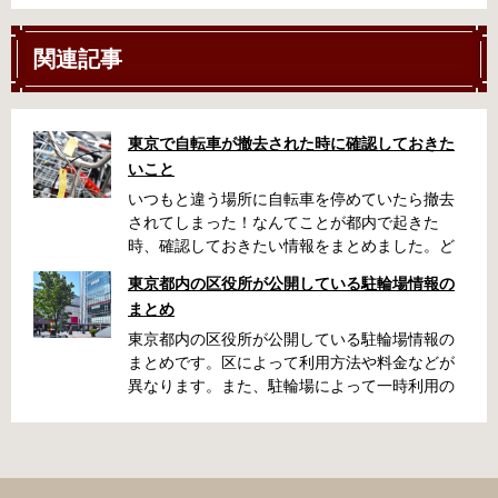
関連記事
東京で自転車が撤去された時に確認しておきた
いこと
いつもと違う場所に自転車を停めていたら撤去
されてしまった！なんてことが都内で起きた
時、確認しておきたい情報をまとめました。ど
うやって行けばいいの？持ち物は？料金はどれ
東京都内の区役所が公開している駐輪場情報の
くらい？なんて疑問が浮かぶかと思います。事
まとめ
前に確認していざという時対処しましょう。 千
代田区 / 新宿区 / 品川区 / 港区 / 中央区 / 大田区
東京都内の区役所が公開している駐輪場情報の
/ 北区 / 墨田区 / 渋谷区 / 葛飾区 千代田区で撤去
まとめです。区によって利用方法や料金などが
された場合 猿楽町保管場所 住所 千代田区神田
異なります。また、駐輪場によって一時利用の
猿楽町一丁目6番9号 電話 03-3219-5303（業務
み可能の場合や定期利用のみ利用可能の場合な
時間内のみ通話可能） 最寄駅 JR御茶ノ水駅か
どと仕様が異なりますので、利用前に情報をチ
ら徒歩10分（御茶ノ水交番に、猿楽町保管場所
ェックしておくことをお勧めします。 千代田区
の地図が置いてあります） 東京メトロ半蔵門
の自転車駐輪場 利用方法 利用登録申請書の提出