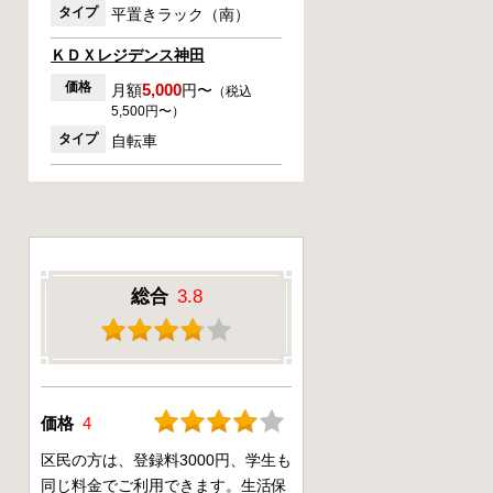
タイプ
平置きラック（南）
ＫＤＸレジデンス神田
価格
5,000
月額
円〜
（税込
5,500円〜）
タイプ
自転車
総合
3.8
価格
4
区民の方は、登録料3000円、学生も
同じ料金でご利用できます。生活保