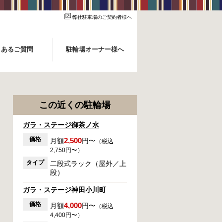
弊社駐車場のご契約者様へ
くあるご質問
駐輪場オーナー様へ
この近くの駐輪場
ガラ・ステージ御茶ノ水
価格
2,500
月額
円〜
（税込
2,750円〜）
タイプ
二段式ラック（屋外／上
段）
ガラ・ステージ神田小川町
価格
4,000
月額
円〜
（税込
4,400円〜）