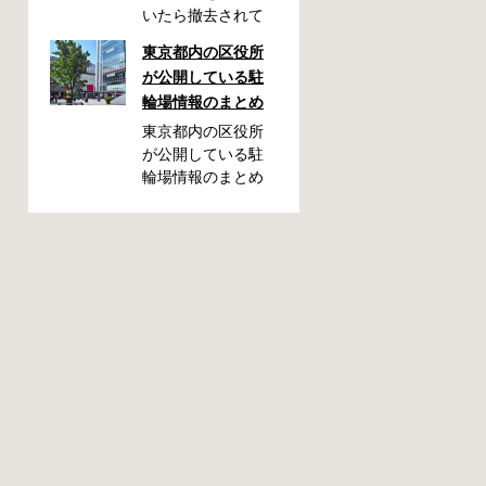
いたら撤去されて
しまった！なんて
東京都内の区役所
ことが都内で起き
が公開している駐
た時、確認してお
輪場情報のまとめ
きたい情報をまと
めました。どうや
東京都内の区役所
って行けばいい
が公開している駐
の？持ち物は？料
輪場情報のまとめ
金はどれくらい？
です。区によって
なんて疑問が浮か
利用方法や料金な
ぶかと思います。
どが異なります。
事前に確認してい
また、駐輪場によ
ざという時対処し
って一時利用のみ
ましょう。 千代田
可能の場合や定期
区 / 新宿区 / 品川区
利用のみ利用可能
/ 港区 / 中央区 / 大
の場合などと仕様
田区 / 北区 / 墨田区
が異なりますの
/ 渋谷区 / 葛飾区 千
で、利用前に情報
代田区で撤去され
をチェックしてお
た場合 猿楽町保管
くことをお勧めし
場所 住所 千代田区
ます。 千代田区の