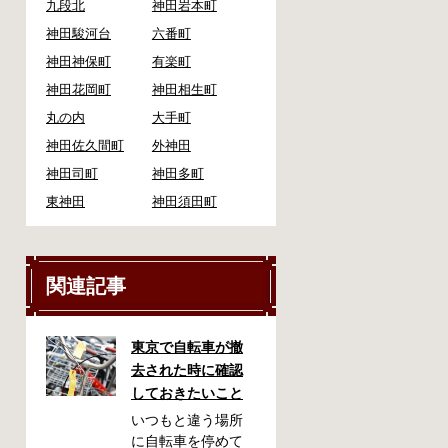
九段北
神田岩本町
神田駿河台
六番町
神田神保町
有楽町
神田花岡町
神田相生町
丸の内
大手町
神田佐久間町
外神田
神田司町
神田多町
東神田
神田須田町
関連記事
東京で自転車が撤
去された時に確認
しておきたいこと
いつもと違う場所
に自転車を停めて