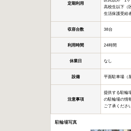
区民以外 1ヶ
定期利用
高校生以下（区
生活保護受給
収容台数
38台
利用時間
24時間
休業日
なし
設備
平面駐車場（
提供する駐輪
注意事項
の駐輪場の情
ご了承くださ
駐輪場写真