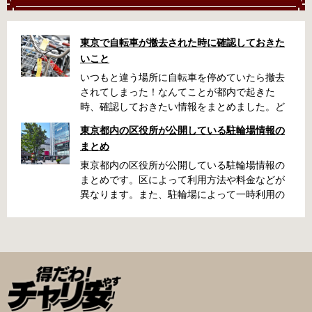
東京で自転車が撤去された時に確認しておきた
いこと
いつもと違う場所に自転車を停めていたら撤去
されてしまった！なんてことが都内で起きた
時、確認しておきたい情報をまとめました。ど
うやって行けばいいの？持ち物は？料金はどれ
東京都内の区役所が公開している駐輪場情報の
くらい？なんて疑問が浮かぶかと思います。事
まとめ
前に確認していざという時対処しましょう。 千
代田区 / 新宿区 / 品川区 / 港区 / 中央区 / 大田区
東京都内の区役所が公開している駐輪場情報の
/ 北区 / 墨田区 / 渋谷区 / 葛飾区 千代田区で撤去
まとめです。区によって利用方法や料金などが
された場合 猿楽町保管場所 住所 千代田区神田
異なります。また、駐輪場によって一時利用の
猿楽町一丁目6番9号 電話 03-3219-5303（業務
み可能の場合や定期利用のみ利用可能の場合な
時間内のみ通話可能） 最寄駅 JR御茶ノ水駅か
どと仕様が異なりますので、利用前に情報をチ
ら徒歩10分（御茶ノ水交番に、猿楽町保管場所
ェックしておくことをお勧めします。 千代田区
の地図が置いてあります） 東京メトロ半蔵門
の自転車駐輪場 利用方法 利用登録申請書の提出
線、都営新宿・三田線神保町駅から徒歩7分 大
申請期間内に利用登録申請書（PDF：
手町高架下自転車保管場所 住所 千代田区大手町
1,396KB） と必要書類を環境まちづくり総務課
二丁目4番 電話 050-2018-6466（千代田区自転
あてに郵送（申請期間消印有効）または、期間
車対策コールセンター） 最寄駅 東京メトロ半蔵
内に環境まちづくり総務課（区役所5階5B窓