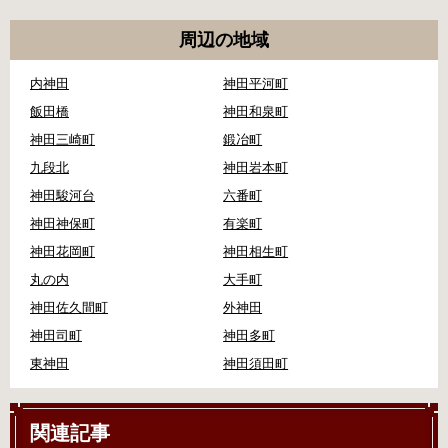
周辺の地域
内神田
神田平河町
飯田橋
神田和泉町
神田三崎町
鍛冶町
九段北
神田岩本町
神田駿河台
六番町
神田神保町
有楽町
神田花岡町
神田相生町
丸の内
大手町
神田佐久間町
外神田
神田司町
神田多町
東神田
神田須田町
関連記事