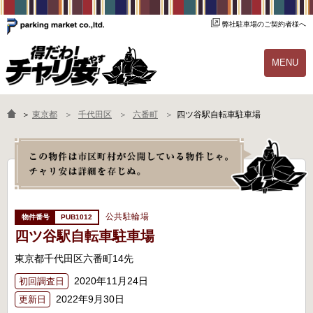
弊社駐車場のご契約者様へ
MENU
物件一覧
ご契約の流れ
＞
東京都
千代田区
六番町
四ツ谷駅自転車駐車場
よくあるご質問
駐輪場オーナー様へ
公共駐輪場
PUB1012
四ツ谷駅自転車駐車場
東京都千代田区六番町14先
2020年11月24日
初回調査日
2022年9月30日
更新日