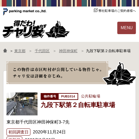
弊社駐車場のご契約者様へ
MENU
物件一覧
ご契約の流れ
＞
東京都
千代田区
神田神保町
九段下駅第２自転車駐車場
よくあるご質問
駐輪場オーナー様へ
公共駐輪場
PUB1014
九段下駅第２自転車駐車場
東京都千代田区神田神保町3-7先
2020年11月24日
初回調査日