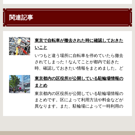
関連記事
東京で自転車が撤去された時に確認しておきた
いこと
いつもと違う場所に自転車を停めていたら撤去
されてしまった！なんてことが都内で起きた
時、確認しておきたい情報をまとめました。ど
うやって行けばいいの？持ち物は？料金はどれ
東京都内の区役所が公開している駐輪場情報の
くらい？なんて疑問が浮かぶかと思います。事
まとめ
前に確認していざという時対処しましょう。 千
代田区 / 新宿区 / 品川区 / 港区 / 中央区 / 大田区
東京都内の区役所が公開している駐輪場情報の
/ 北区 / 墨田区 / 渋谷区 / 葛飾区 千代田区で撤去
まとめです。区によって利用方法や料金などが
された場合 猿楽町保管場所 住所 千代田区神田
異なります。また、駐輪場によって一時利用の
猿楽町一丁目6番9号 電話 03-3219-5303（業務
み可能の場合や定期利用のみ利用可能の場合な
時間内のみ通話可能） 最寄駅 JR御茶ノ水駅か
どと仕様が異なりますので、利用前に情報をチ
ら徒歩10分（御茶ノ水交番に、猿楽町保管場所
ェックしておくことをお勧めします。 千代田区
の地図が置いてあります） 東京メトロ半蔵門
の自転車駐輪場 利用方法 利用登録申請書の提出