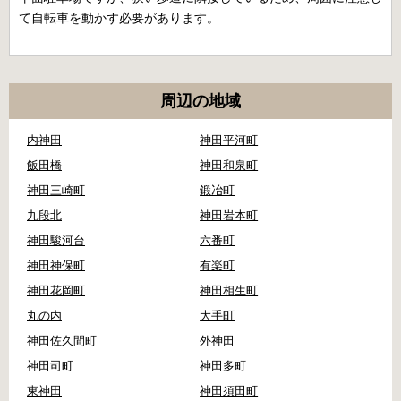
て自転車を動かす必要があります。
周辺の地域
内神田
神田平河町
飯田橋
神田和泉町
神田三崎町
鍛冶町
九段北
神田岩本町
神田駿河台
六番町
神田神保町
有楽町
神田花岡町
神田相生町
丸の内
大手町
神田佐久間町
外神田
神田司町
神田多町
東神田
神田須田町