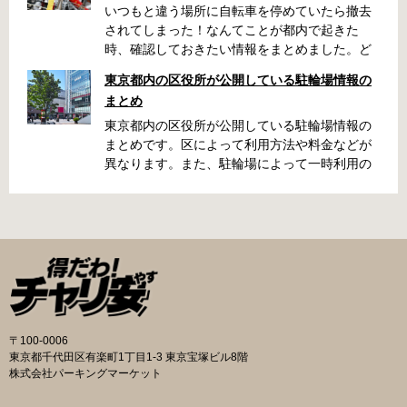
いつもと違う場所に自転車を停めていたら撤去
されてしまった！なんてことが都内で起きた
時、確認しておきたい情報をまとめました。ど
うやって行けばいいの？持ち物は？料金はどれ
東京都内の区役所が公開している駐輪場情報の
くらい？なんて疑問が浮かぶかと思います。事
まとめ
前に確認していざという時対処しましょう。 千
代田区 / 新宿区 / 品川区 / 港区 / 中央区 / 大田区
東京都内の区役所が公開している駐輪場情報の
/ 北区 / 墨田区 / 渋谷区 / 葛飾区 千代田区で撤去
まとめです。区によって利用方法や料金などが
された場合 猿楽町保管場所 住所 千代田区神田
異なります。また、駐輪場によって一時利用の
猿楽町一丁目6番9号 電話 03-3219-5303（業務
み可能の場合や定期利用のみ利用可能の場合な
時間内のみ通話可能） 最寄駅 JR御茶ノ水駅か
どと仕様が異なりますので、利用前に情報をチ
ら徒歩10分（御茶ノ水交番に、猿楽町保管場所
ェックしておくことをお勧めします。 千代田区
の地図が置いてあります） 東京メトロ半蔵門
の自転車駐輪場 利用方法 利用登録申請書の提出
線、都営新宿・三田線神保町駅から徒歩7分 大
申請期間内に利用登録申請書（PDF：
手町高架下自転車保管場所 住所 千代田区大手町
1,396KB） と必要書類を環境まちづくり総務課
二丁目4番 電話 050-2018-6466（千代田区自転
あてに郵送（申請期間消印有効）または、期間
車対策コールセンター） 最寄駅 東京メトロ半蔵
内に環境まちづくり総務課（区役所5階5B窓
門線、丸の内線大手町駅A5出口 東京メトロ東西
口）、各出張所の受付時間中に直接お持ちくだ
〒100-0006
線大手町駅B3出口 返還の際に必要な書類 返還
さい（郵送先・各出張所の受付時間）。電話・
東京都千代田区有楽町1丁目1-3 東京宝塚ビル8階
料 2,000円 自転車の鍵 身分証明証 千代田区HP
ファクス・メールでは申請できません。 利用料
株式会社パーキングマーケット
はこちら 新宿区で撤去された場合 内藤町自転車
金 登録手数料 区民3,000円 区外居住者6,000円