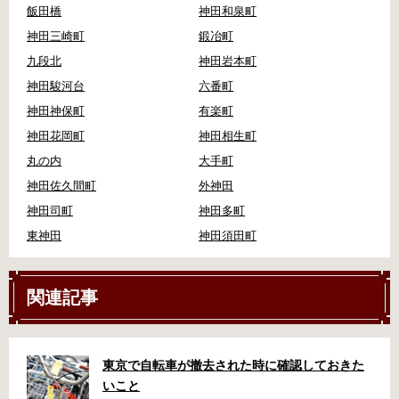
飯田橋
神田和泉町
神田三崎町
鍛冶町
九段北
神田岩本町
神田駿河台
六番町
神田神保町
有楽町
神田花岡町
神田相生町
丸の内
大手町
神田佐久間町
外神田
神田司町
神田多町
東神田
神田須田町
関連記事
東京で自転車が撤去された時に確認しておきた
いこと