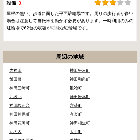
設備
3
屋根の無い、歩道に面した平面駐輪場です。周りの歩行者が多い
場合は注意して自転車を動かす必要があります。一時利用のみの
駐輪場で62台の収容が可能な駐輪場です。
周辺の地域
内神田
神田平河町
飯田橋
神田和泉町
神田三崎町
鍛冶町
九段北
神田岩本町
神田駿河台
六番町
神田神保町
有楽町
神田花岡町
神田相生町
丸の内
大手町