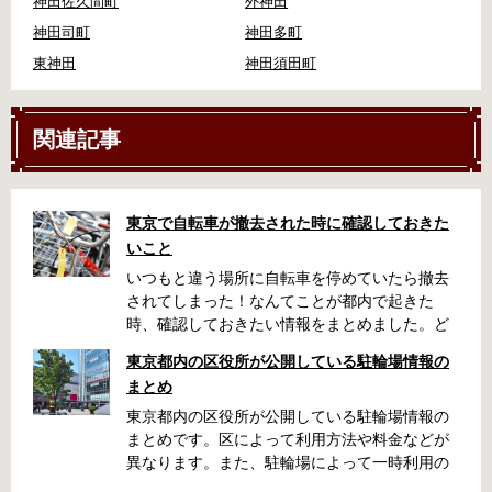
神田佐久間町
外神田
神田司町
神田多町
東神田
神田須田町
関連記事
東京で自転車が撤去された時に確認しておきた
いこと
いつもと違う場所に自転車を停めていたら撤去
されてしまった！なんてことが都内で起きた
時、確認しておきたい情報をまとめました。ど
うやって行けばいいの？持ち物は？料金はどれ
東京都内の区役所が公開している駐輪場情報の
くらい？なんて疑問が浮かぶかと思います。事
まとめ
前に確認していざという時対処しましょう。 千
代田区 / 新宿区 / 品川区 / 港区 / 中央区 / 大田区
東京都内の区役所が公開している駐輪場情報の
/ 北区 / 墨田区 / 渋谷区 / 葛飾区 千代田区で撤去
まとめです。区によって利用方法や料金などが
された場合 猿楽町保管場所 住所 千代田区神田
異なります。また、駐輪場によって一時利用の
猿楽町一丁目6番9号 電話 03-3219-5303（業務
み可能の場合や定期利用のみ利用可能の場合な