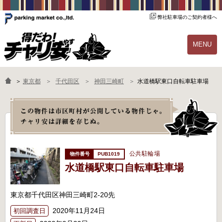
弊社駐車場のご契約者様へ
MENU
物件一覧
ご契約の流れ
＞
東京都
千代田区
神田三崎町
水道橋駅東口自転車駐車場
よくあるご質問
駐輪場オーナー様へ
公共駐輪場
PUB1019
水道橋駅東口自転車駐車場
東京都千代田区神田三崎町2-20先
2020年11月24日
初回調査日