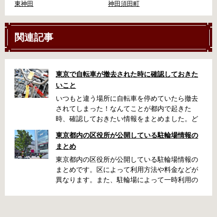
東神田
神田須田町
関連記事
東京で自転車が撤去された時に確認しておきた
いこと
いつもと違う場所に自転車を停めていたら撤去
されてしまった！なんてことが都内で起きた
時、確認しておきたい情報をまとめました。ど
うやって行けばいいの？持ち物は？料金はどれ
東京都内の区役所が公開している駐輪場情報の
くらい？なんて疑問が浮かぶかと思います。事
まとめ
前に確認していざという時対処しましょう。 千
代田区 / 新宿区 / 品川区 / 港区 / 中央区 / 大田区
東京都内の区役所が公開している駐輪場情報の
/ 北区 / 墨田区 / 渋谷区 / 葛飾区 千代田区で撤去
まとめです。区によって利用方法や料金などが
された場合 猿楽町保管場所 住所 千代田区神田
異なります。また、駐輪場によって一時利用の
猿楽町一丁目6番9号 電話 03-3219-5303（業務
み可能の場合や定期利用のみ利用可能の場合な
時間内のみ通話可能） 最寄駅 JR御茶ノ水駅か
どと仕様が異なりますので、利用前に情報をチ
ら徒歩10分（御茶ノ水交番に、猿楽町保管場所
ェックしておくことをお勧めします。 千代田区