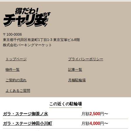
の地図が置いてあります） 東京メトロ半蔵門
の自転車駐輪場 利用方法 利用登録申請書の提出
線、都営新宿・三田線神保町駅から徒歩7分 大
申請期間内に利用登録申請書（PDF：
手町高架下自転車保管場所 住所 千代田区大手町
1,396KB） と必要書類を環境まちづくり総務課
二丁目4番 電話 050-2018-6466（千代田区自転
あてに郵送（申請期間消印有効）または、期間
車対策コールセンター） 最寄駅 東京メトロ半蔵
内に環境まちづくり総務課（区役所5階5B窓
門線、丸の内線大手町駅A5出口 東京メトロ東西
口）、各出張所の受付時間中に直接お持ちくだ
〒100-0006
線大手町駅B3出口 返還の際に必要な書類 返還
さい（郵送先・各出張所の受付時間）。電話・
東京都千代田区有楽町1丁目1-3 東京宝塚ビル8階
料 2,000円 自転車の鍵 身分証明証 千代田区HP
ファクス・メールでは申請できません。 利用料
株式会社パーキングマーケット
はこちら 新宿区で撤去された場合 内藤町自転車
金 登録手数料 区民3,000円 区外居住者6,000円
保管場所 住所 新宿区内藤町11番地 ※都立新
生活保護受給者免除（詳しくはお問い合わせく
トップページ
プライバシーポリシー
宿高校東隣（内藤町11番地4号） 電話 03-5273-
ださい） ただし、自転車利用者で高校生以下は
3896 最寄駅 東京メトロ丸ノ内線新宿三丁目駅
3,000円（区内、区外在住を問わず） 定期利用
物件一覧
記事一覧
から徒歩3分 東京メトロ丸ノ内線新宿御苑前駅
料金 各駐輪場で定期利用料金が異なります。詳
ご契約の流れ
月極駐輪場
から徒歩6分 JR新宿駅から徒歩8分 西新宿自転
細は各駐輪場または管理会社にお問い合わせく
車保管場所 住所
ださい。 一時利用料金 2時間まで：0円 10時間
よくあるご質問
まで：100円 10時間を超えて5時間ごと：100円
千代田区HPはこちら 新宿区の自転車駐輪場 利
copyright© 2020 Parking Market.,ltd. All Rights Reserved.
この近くの駐輪場
用方法 利用登録申請書の提出 利用申請書（申請
窓口で配布。新宿区 ホームページからも取り出
2,500
ガラ・ステージ御茶ノ水
月額
円〜
せます）を各申請窓口、交通対策課自転車対策
TOP
4,000
ガラ・ステージ神田小川町
月額
円〜
係（本庁舎7階）・特別出張所に直接お持ちくだ
電話でお問い合わせ
0120-809-855
さい。交通対策課では郵送申請（2月8日 消印有