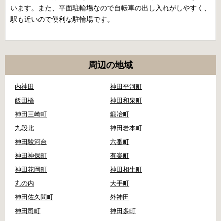
います。また、平面駐輪場なので自転車の出し入れがしやすく、
駅も近いので便利な駐輪場です。
周辺の地域
内神田
神田平河町
飯田橋
神田和泉町
神田三崎町
鍛冶町
九段北
神田岩本町
神田駿河台
六番町
神田神保町
有楽町
神田花岡町
神田相生町
丸の内
大手町
神田佐久間町
外神田
神田司町
神田多町