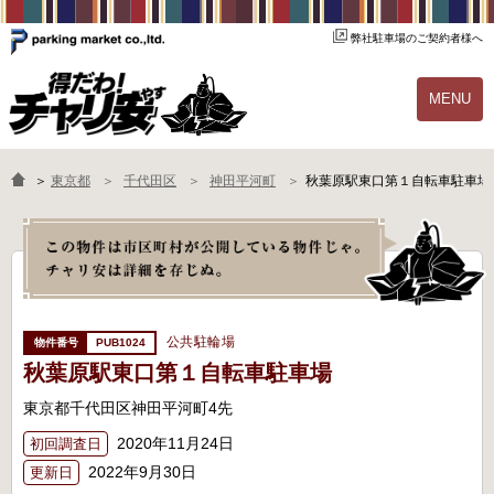
弊社駐車場のご契約者様へ
MENU
物件一覧
ご契約の流れ
＞
東京都
千代田区
神田平河町
秋葉原駅東口第１自転車駐車場
よくあるご質問
駐輪場オーナー様へ
公共駐輪場
PUB1024
秋葉原駅東口第１自転車駐車場
東京都千代田区神田平河町4先
2020年11月24日
初回調査日
2022年9月30日
更新日