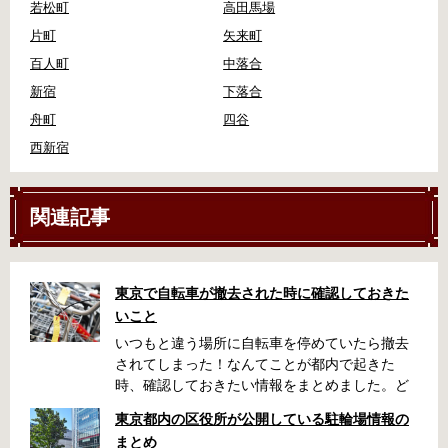
若松町
高田馬場
片町
矢来町
百人町
中落合
新宿
下落合
舟町
四谷
西新宿
関連記事
東京で自転車が撤去された時に確認しておきた
いこと
いつもと違う場所に自転車を停めていたら撤去
されてしまった！なんてことが都内で起きた
時、確認しておきたい情報をまとめました。ど
うやって行けばいいの？持ち物は？料金はどれ
東京都内の区役所が公開している駐輪場情報の
くらい？なんて疑問が浮かぶかと思います。事
まとめ
前に確認していざという時対処しましょう。 千