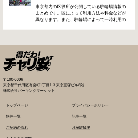
代田区 / 新宿区 / 品川区 / 港区 / 中央区 / 大田区
東京都内の区役所が公開している駐輪場情報の
/ 北区 / 墨田区 / 渋谷区 / 葛飾区 千代田区で撤去
まとめです。区によって利用方法や料金などが
された場合 猿楽町保管場所 住所 千代田区神田
異なります。また、駐輪場によって一時利用の
猿楽町一丁目6番9号 電話 03-3219-5303（業務
み可能の場合や定期利用のみ利用可能の場合な
時間内のみ通話可能） 最寄駅 JR御茶ノ水駅か
どと仕様が異なりますので、利用前に情報をチ
ら徒歩10分（御茶ノ水交番に、猿楽町保管場所
ェックしておくことをお勧めします。 千代田区
の地図が置いてあります） 東京メトロ半蔵門
の自転車駐輪場 利用方法 利用登録申請書の提出
線、都営新宿・三田線神保町駅から徒歩7分 大
申請期間内に利用登録申請書（PDF：
手町高架下自転車保管場所 住所 千代田区大手町
1,396KB） と必要書類を環境まちづくり総務課
二丁目4番 電話 050-2018-6466（千代田区自転
あてに郵送（申請期間消印有効）または、期間
車対策コールセンター） 最寄駅 東京メトロ半蔵
内に環境まちづくり総務課（区役所5階5B窓
門線、丸の内線大手町駅A5出口 東京メトロ東西
口）、各出張所の受付時間中に直接お持ちくだ
〒100-0006
線大手町駅B3出口 返還の際に必要な書類 返還
さい（郵送先・各出張所の受付時間）。電話・
東京都千代田区有楽町1丁目1-3 東京宝塚ビル8階
料 2,000円 自転車の鍵 身分証明証 千代田区HP
ファクス・メールでは申請できません。 利用料
株式会社パーキングマーケット
はこちら 新宿区で撤去された場合 内藤町自転車
金 登録手数料 区民3,000円 区外居住者6,000円
保管場所 住所 新宿区内藤町11番地 ※都立新
生活保護受給者免除（詳しくはお問い合わせく
トップページ
プライバシーポリシー
宿高校東隣（内藤町11番地4号） 電話 03-5273-
ださい） ただし、自転車利用者で高校生以下は
3896 最寄駅 東京メトロ丸ノ内線新宿三丁目駅
3,000円（区内、区外在住を問わず） 定期利用
物件一覧
記事一覧
から徒歩3分 東京メトロ丸ノ内線新宿御苑前駅
料金 各駐輪場で定期利用料金が異なります。詳
ご契約の流れ
月極駐輪場
から徒歩6分 JR新宿駅から徒歩8分 西新宿自転
細は各駐輪場または管理会社にお問い合わせく
車保管場所 住所
ださい。 一時利用料金 2時間まで：0円 10時間