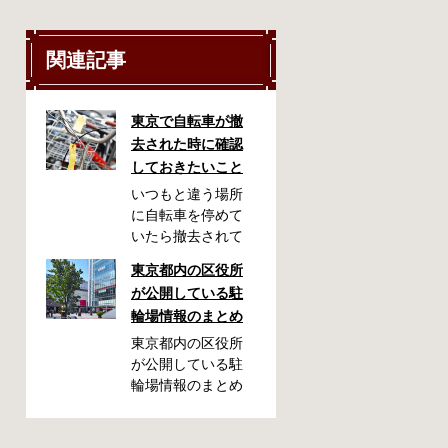
関連記事
東京で自転車が撤
去された時に確認
しておきたいこと
いつもと違う場所
に自転車を停めて
いたら撤去されて
しまった！なんて
東京都内の区役所
ことが都内で起き
が公開している駐
た時、確認してお
輪場情報のまとめ
きたい情報をまと
めました。どうや
東京都内の区役所
って行けばいい
が公開している駐
の？持ち物は？料
輪場情報のまとめ
金はどれくらい？
です。区によって
なんて疑問が浮か
利用方法や料金な
ぶかと思います。