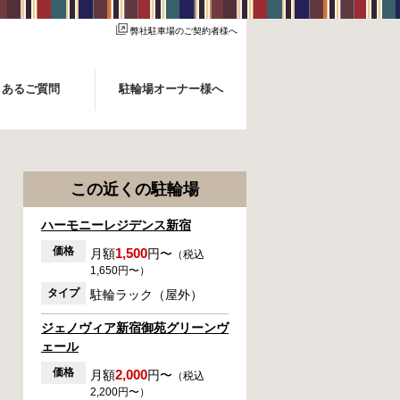
弊社駐車場のご契約者様へ
くあるご質問
駐輪場オーナー様へ
この近くの駐輪場
ハーモニーレジデンス新宿
価格
1,500
月額
円〜
（税込
1,650円〜）
タイプ
駐輪ラック（屋外）
ジェノヴィア新宿御苑グリーンヴ
ェール
価格
2,000
月額
円〜
（税込
2,200円〜）