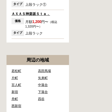
タイプ
上段ラック①
ＡＸＡＳ神楽坂Ｓｔａ．
価格
1,200
月額
円〜
（税込
1,320円〜）
タイプ
上段ラック
周辺の地域
若松町
高田馬場
片町
矢来町
百人町
中落合
新宿
下落合
舟町
四谷
西新宿