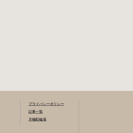
営新宿・三田線神
づくり総務課（区
保町駅から徒歩7分
役所5階5B窓口）、
大手町高架下自転
各出張所の受付時
車保管場所 住所 千
間中に直接お持ち
代田区大手町二丁
ください（郵送
目4番 電話 050-
先・各出張所の受
2018-6466（千代田
付時間）。電話・
区自転車対策コー
ファクス・メール
ルセンター） 最寄
では申請できませ
駅 東京メトロ半蔵
ん。 利用料金 登録
門線、丸の内線大
手数料 区民3,000円
手町駅A5出口 東京
区外居住者6,000円
メトロ東西線大手
生活保護受給者免
町駅B3出口 返還の
除（詳しくはお問
際に必要な書類 返
い合わせくださ
還料 2,000円 自転
い） ただし、自転
車の鍵 身分証明証
車利用者で高校生
プライバシーポリシー
千代田区HPはこち
以下は3,000円（区
記事一覧
ら 新宿区で撤去さ
内、区外在住を問
月極駐輪場
れた場合 内藤町自
わず） 定期利用料
転車保管場所 住所
金 各駐輪場で定期