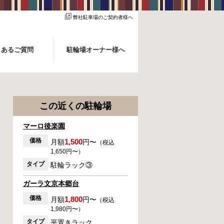
弊社駐車場のご契約者様へ
くあるご質問
駐輪場オーナー様へ
この近くの駐輪場
マーロ後楽園
価格
1,500
月額
円〜
（税込
1,650円〜）
タイプ
駐輪ラック③
ガーラ文京本郷台
価格
1,800
月額
円〜
（税込
1,980円〜）
タイプ
平置きラック