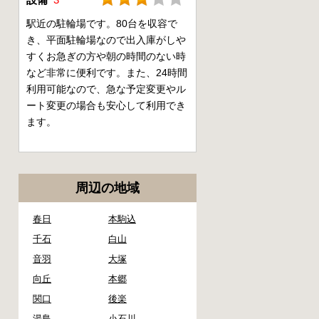
駅近の駐輪場です。80台を収容で
き、平面駐輪場なので出入庫がしや
すくお急ぎの方や朝の時間のない時
など非常に便利です。また、24時間
利用可能なので、急な予定変更やル
ート変更の場合も安心して利用でき
ます。
周辺の地域
春日
本駒込
千石
白山
音羽
大塚
向丘
本郷
関口
後楽
湯島
小石川