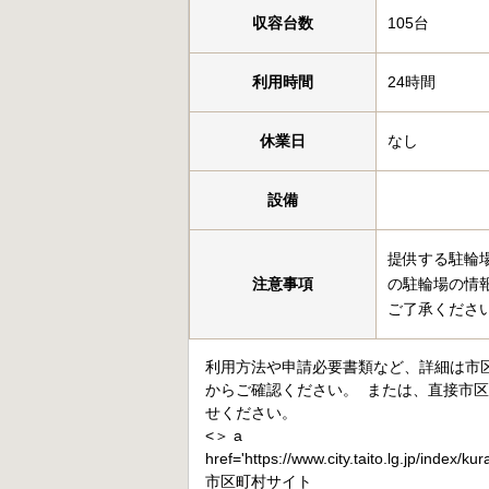
収容台数
105台
利用時間
24時間
休業日
なし
設備
提供する駐輪
注意事項
の駐輪場の情
ご了承くださ
利用方法や申請必要書類など、詳細は市
からご確認ください。 または、直接市
せください。
<＞ a
href='https://www.city.taito.lg.jp/index/ku
市区町村サイト