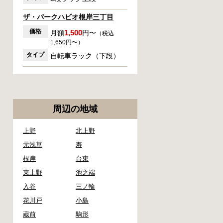
ザ・パークハビオ根岸三丁目
価格
1,500
月額
円〜
（税込
1,650円〜）
タイプ
自転車ラック（下段）
周辺の地域
上野
北上野
元浅草
寿
根岸
台東
東上野
池之端
入谷
三ノ輪
花川戸
小島
蔵前
駒形