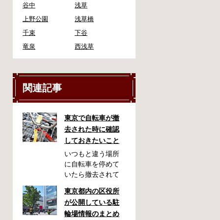
谷中
浅草
上野公園
浅草橋
千束
下谷
竜泉
西浅草
関連記事
東京で自転車が撤
去された時に確認
しておきたいこと
いつもと違う場所
に自転車を停めて
いたら撤去されて
しまった！なんて
東京都内の区役所
ことが都内で起き
が公開している駐
た時、確認してお
輪場情報のまとめ
きたい情報をまと