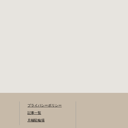
ノ水駅から徒歩10
1,396KB） と必要
分（御茶ノ水交番
書類を環境まちづ
に、猿楽町保管場
くり総務課あてに
所の地図が置いて
郵送（申請期間消
あります） 東京メ
印有効）または、
トロ半蔵門線、都
期間内に環境まち
営新宿・三田線神
づくり総務課（区
保町駅から徒歩7分
役所5階5B窓口）、
大手町高架下自転
各出張所の受付時
車保管場所 住所 千
間中に直接お持ち
代田区大手町二丁
ください（郵送
目4番 電話 050-
先・各出張所の受
2018-6466（千代田
付時間）。電話・
区自転車対策コー
ファクス・メール
ルセンター） 最寄
では申請できませ
駅 東京メトロ半蔵
ん。 利用料金 登録
門線、丸の内線大
手数料 区民3,000円
手町駅A5出口 東京
区外居住者6,000円
プライバシーポリシー
メトロ東西線大手
生活保護受給者免
記事一覧
町駅B3出口 返還の
除（詳しくはお問
月極駐輪場
際に必要な書類 返
い合わせくださ
還料 2,000円 自転