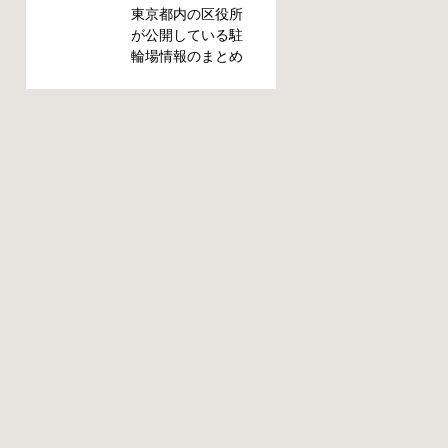
めました。どうや
東京都内の区役所
って行けばいい
が公開している駐
の？持ち物は？料
輪場情報のまとめ
金はどれくらい？
です。区によって
なんて疑問が浮か
利用方法や料金な
ぶかと思います。
どが異なります。
事前に確認してい
また、駐輪場によ
ざという時対処し
って一時利用のみ
ましょう。 千代田
可能の場合や定期
区 / 新宿区 / 品川区
利用のみ利用可能
/ 港区 / 中央区 / 大
の場合などと仕様
田区 / 北区 / 墨田区
が異なりますの
/ 渋谷区 / 葛飾区 千
で、利用前に情報
代田区で撤去され
をチェックしてお
た場合 猿楽町保管
くことをお勧めし
場所 住所 千代田区
ます。 千代田区の
神田猿楽町一丁目6
自転車駐輪場 利用
番9号 電話 03-
方法 利用登録申請
3219-5303（業務時
書の提出 申請期間
間内のみ通話可
内に利用登録申請
能） 最寄駅 JR御茶
書（PDF：