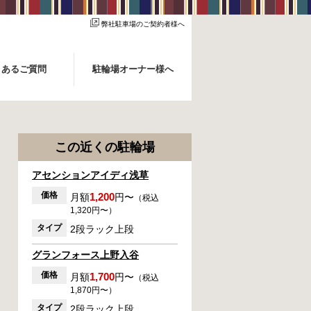
弊社駐車場のご契約者様へ
くあるご質問
駐輪場オーナー様へ
この近くの駐輪場
アセンションアイディ浅草
価格
1,200
月額
円〜
（税込
1,320円〜）
タイプ
2段ラック上段
グランフォース上野入谷
価格
1,700
月額
円〜
（税込
1,870円〜）
タイプ
2段ラック上段