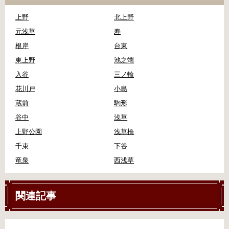
上野
北上野
元浅草
寿
根岸
台東
東上野
池之端
入谷
三ノ輪
花川戸
小島
蔵前
駒形
谷中
浅草
上野公園
浅草橋
千束
下谷
竜泉
西浅草
関連記事