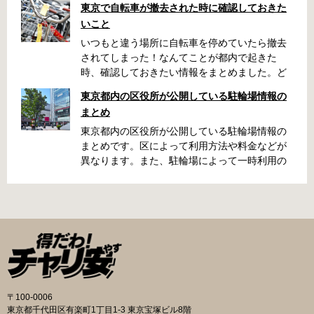
東京で自転車が撤去された時に確認しておきた
いこと
いつもと違う場所に自転車を停めていたら撤去
されてしまった！なんてことが都内で起きた
時、確認しておきたい情報をまとめました。ど
うやって行けばいいの？持ち物は？料金はどれ
東京都内の区役所が公開している駐輪場情報の
くらい？なんて疑問が浮かぶかと思います。事
まとめ
前に確認していざという時対処しましょう。 千
代田区 / 新宿区 / 品川区 / 港区 / 中央区 / 大田区
東京都内の区役所が公開している駐輪場情報の
/ 北区 / 墨田区 / 渋谷区 / 葛飾区 千代田区で撤去
まとめです。区によって利用方法や料金などが
された場合 猿楽町保管場所 住所 千代田区神田
異なります。また、駐輪場によって一時利用の
猿楽町一丁目6番9号 電話 03-3219-5303（業務
み可能の場合や定期利用のみ利用可能の場合な
時間内のみ通話可能） 最寄駅 JR御茶ノ水駅か
どと仕様が異なりますので、利用前に情報をチ
ら徒歩10分（御茶ノ水交番に、猿楽町保管場所
ェックしておくことをお勧めします。 千代田区
の地図が置いてあります） 東京メトロ半蔵門
の自転車駐輪場 利用方法 利用登録申請書の提出
線、都営新宿・三田線神保町駅から徒歩7分 大
申請期間内に利用登録申請書（PDF：
手町高架下自転車保管場所 住所 千代田区大手町
1,396KB） と必要書類を環境まちづくり総務課
二丁目4番 電話 050-2018-6466（千代田区自転
あてに郵送（申請期間消印有効）または、期間
車対策コールセンター） 最寄駅 東京メトロ半蔵
内に環境まちづくり総務課（区役所5階5B窓
門線、丸の内線大手町駅A5出口 東京メトロ東西
口）、各出張所の受付時間中に直接お持ちくだ
〒100-0006
線大手町駅B3出口 返還の際に必要な書類 返還
さい（郵送先・各出張所の受付時間）。電話・
東京都千代田区有楽町1丁目1-3 東京宝塚ビル8階