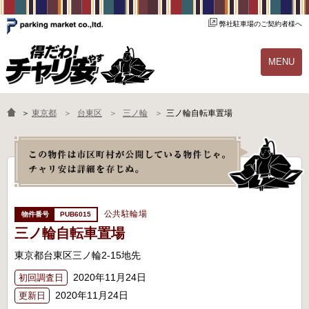
弊社駐車場のご契約者様へ
MENU
物件一覧
ご契約の流れ
＞
東京都
台東区
三ノ輪
三ノ輪自転車置場
よくあるご質問
駐輪場オーナー様へ
公共駐輪場
PUB6015
三ノ輪自転車置場
東京都台東区三ノ輪2-15地先
2020年11月24日
初回調査日
2020年11月24日
更新日