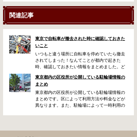
関連記事
東京で自転車が撤去された時に確認しておきた
いこと
いつもと違う場所に自転車を停めていたら撤去
されてしまった！なんてことが都内で起きた
時、確認しておきたい情報をまとめました。ど
うやって行けばいいの？持ち物は？料金はどれ
東京都内の区役所が公開している駐輪場情報の
くらい？なんて疑問が浮かぶかと思います。事
まとめ
前に確認していざという時対処しましょう。 千
代田区 / 新宿区 / 品川区 / 港区 / 中央区 / 大田区
東京都内の区役所が公開している駐輪場情報の
/ 北区 / 墨田区 / 渋谷区 / 葛飾区 千代田区で撤去
まとめです。区によって利用方法や料金などが
された場合 猿楽町保管場所 住所 千代田区神田
異なります。また、駐輪場によって一時利用の
猿楽町一丁目6番9号 電話 03-3219-5303（業務
み可能の場合や定期利用のみ利用可能の場合な
時間内のみ通話可能） 最寄駅 JR御茶ノ水駅か
どと仕様が異なりますので、利用前に情報をチ
ら徒歩10分（御茶ノ水交番に、猿楽町保管場所
ェックしておくことをお勧めします。 千代田区
の地図が置いてあります） 東京メトロ半蔵門
の自転車駐輪場 利用方法 利用登録申請書の提出