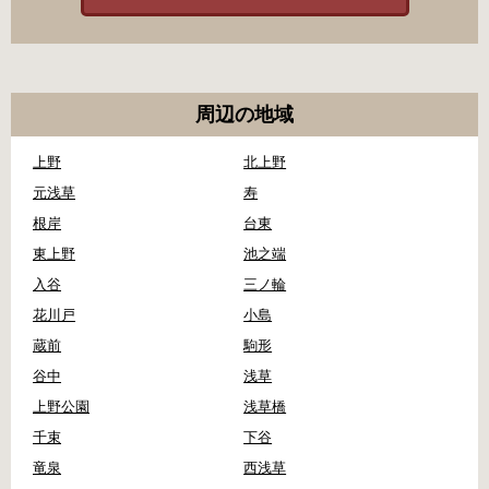
周辺の地域
上野
北上野
元浅草
寿
根岸
台東
東上野
池之端
入谷
三ノ輪
花川戸
小島
蔵前
駒形
谷中
浅草
上野公園
浅草橋
千束
下谷
竜泉
西浅草