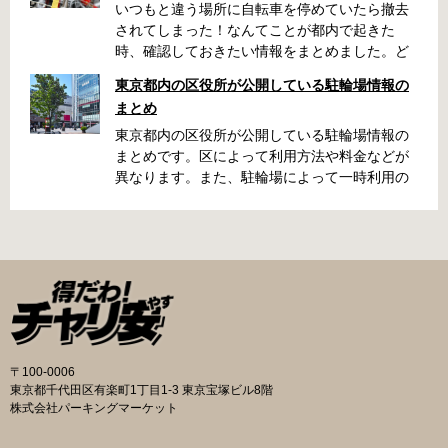
いつもと違う場所に自転車を停めていたら撤去
されてしまった！なんてことが都内で起きた
時、確認しておきたい情報をまとめました。ど
うやって行けばいいの？持ち物は？料金はどれ
東京都内の区役所が公開している駐輪場情報の
くらい？なんて疑問が浮かぶかと思います。事
まとめ
前に確認していざという時対処しましょう。 千
代田区 / 新宿区 / 品川区 / 港区 / 中央区 / 大田区
東京都内の区役所が公開している駐輪場情報の
/ 北区 / 墨田区 / 渋谷区 / 葛飾区 千代田区で撤去
まとめです。区によって利用方法や料金などが
された場合 猿楽町保管場所 住所 千代田区神田
異なります。また、駐輪場によって一時利用の
猿楽町一丁目6番9号 電話 03-3219-5303（業務
み可能の場合や定期利用のみ利用可能の場合な
時間内のみ通話可能） 最寄駅 JR御茶ノ水駅か
どと仕様が異なりますので、利用前に情報をチ
ら徒歩10分（御茶ノ水交番に、猿楽町保管場所
ェックしておくことをお勧めします。 千代田区
の地図が置いてあります） 東京メトロ半蔵門
の自転車駐輪場 利用方法 利用登録申請書の提出
線、都営新宿・三田線神保町駅から徒歩7分 大
申請期間内に利用登録申請書（PDF：
手町高架下自転車保管場所 住所 千代田区大手町
1,396KB） と必要書類を環境まちづくり総務課
二丁目4番 電話 050-2018-6466（千代田区自転
あてに郵送（申請期間消印有効）または、期間
車対策コールセンター） 最寄駅 東京メトロ半蔵
内に環境まちづくり総務課（区役所5階5B窓
門線、丸の内線大手町駅A5出口 東京メトロ東西
口）、各出張所の受付時間中に直接お持ちくだ
〒100-0006
線大手町駅B3出口 返還の際に必要な書類 返還
さい（郵送先・各出張所の受付時間）。電話・
東京都千代田区有楽町1丁目1-3 東京宝塚ビル8階
料 2,000円 自転車の鍵 身分証明証 千代田区HP
ファクス・メールでは申請できません。 利用料
株式会社パーキングマーケット
はこちら 新宿区で撤去された場合 内藤町自転車
金 登録手数料 区民3,000円 区外居住者6,000円