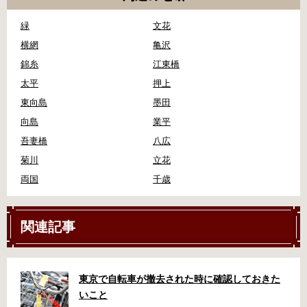
緑
文花
横網
亀沢
錦糸
江東橋
太平
押上
東向島
墨田
向島
業平
吾妻橋
八広
菊川
立花
両国
千歳
関連記事
東京で自転車が撤去された時に確認しておきた
いこと