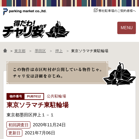
弊社駐車場のご契約者様へ
MENU
物件一覧
ご契約の流れ
＞
東京都
墨田区
押上
東京ソラマチ東駐輪場
よくあるご質問
駐輪場オーナー様へ
公共駐輪場
PUB7012
東京ソラマチ東駐輪場
東京都墨田区押上１－１
2020年11月24日
初回調査日
2021年7月06日
更新日