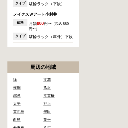
タイプ
駐輪ラック（下段）
メイクスＷアート小村井
価格
800
月額
円〜
（税込 880
円〜）
タイプ
駐輪ラック（屋外）下段
周辺の地域
緑
文花
横網
亀沢
錦糸
江東橋
太平
押上
東向島
墨田
向島
業平
吾妻橋
八広