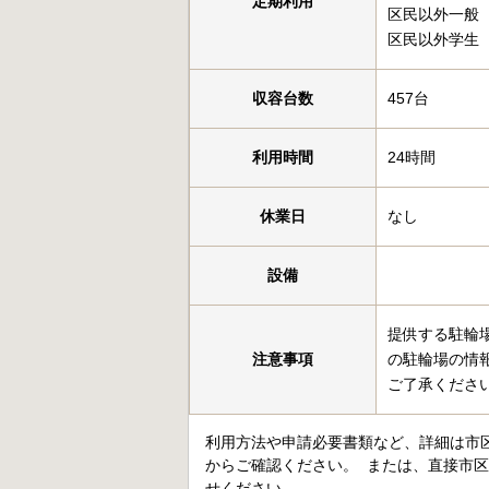
定期利用
区民以外一般 
区民以外学生 
収容台数
457台
利用時間
24時間
休業日
なし
設備
提供する駐輪
注意事項
の駐輪場の情
ご了承くださ
利用方法や申請必要書類など、詳細は市
からご確認ください。 または、直接市
せください。