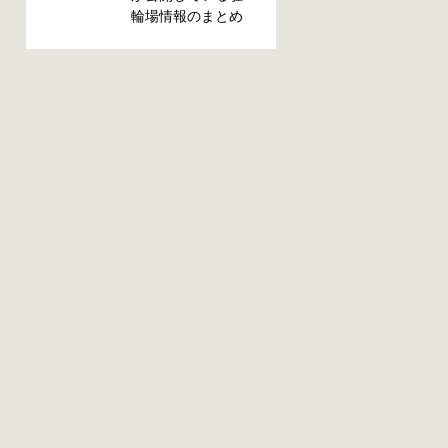
の？持ち物は？料
輪場情報のまとめ
金はどれくらい？
です。区によって
なんて疑問が浮か
利用方法や料金な
ぶかと思います。
どが異なります。
事前に確認してい
また、駐輪場によ
ざという時対処し
って一時利用のみ
ましょう。 千代田
可能の場合や定期
区 / 新宿区 / 品川区
利用のみ利用可能
/ 港区 / 中央区 / 大
の場合などと仕様
田区 / 北区 / 墨田区
が異なりますの
/ 渋谷区 / 葛飾区 千
で、利用前に情報
代田区で撤去され
をチェックしてお
た場合 猿楽町保管
くことをお勧めし
場所 住所 千代田区
ます。 千代田区の
神田猿楽町一丁目6
自転車駐輪場 利用
番9号 電話 03-
方法 利用登録申請
3219-5303（業務時
書の提出 申請期間
間内のみ通話可
内に利用登録申請
能） 最寄駅 JR御茶
書（PDF：
ノ水駅から徒歩10
1,396KB） と必要
分（御茶ノ水交番
書類を環境まちづ