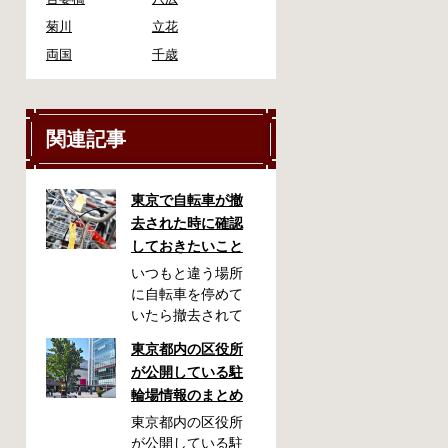
菊川
立花
両国
千歳
関連記事
東京で自転車が撤
去された時に確認
しておきたいこと
いつもと違う場所
に自転車を停めて
いたら撤去されて
しまった！なんて
東京都内の区役所
ことが都内で起き
が公開している駐
た時、確認してお
輪場情報のまとめ
きたい情報をまと
めました。どうや
東京都内の区役所
って行けばいい
が公開している駐