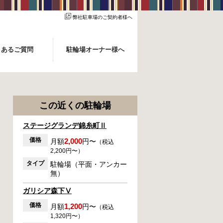
弊社駐車場のご契約者様へ
くあるご質問
駐輪場オーナー様へ
この近くの駐輪場
ステージグランデ錦糸町Ⅱ
価格
2,000
月額
円〜
（税込
2,200円〜）
タイプ
駐輪場（平面・アンカー
無）
ガリシア森下Ⅴ
価格
1,200
月額
円〜
（税込
1,320円〜）