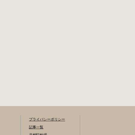
に、猿楽町保管場
くり総務課あてに
所の地図が置いて
郵送（申請期間消
あります） 東京メ
印有効）または、
トロ半蔵門線、都
期間内に環境まち
営新宿・三田線神
づくり総務課（区
保町駅から徒歩7分
役所5階5B窓口）、
大手町高架下自転
各出張所の受付時
車保管場所 住所 千
間中に直接お持ち
代田区大手町二丁
ください（郵送
目4番 電話 050-
先・各出張所の受
2018-6466（千代田
付時間）。電話・
区自転車対策コー
ファクス・メール
ルセンター） 最寄
では申請できませ
駅 東京メトロ半蔵
ん。 利用料金 登録
門線、丸の内線大
手数料 区民3,000円
手町駅A5出口 東京
区外居住者6,000円
メトロ東西線大手
生活保護受給者免
町駅B3出口 返還の
除（詳しくはお問
際に必要な書類 返
い合わせくださ
プライバシーポリシー
還料 2,000円 自転
い） ただし、自転
記事一覧
車の鍵 身分証明証
車利用者で高校生