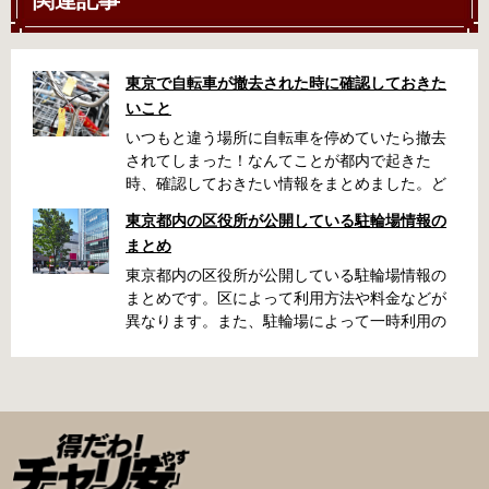
東京で自転車が撤去された時に確認しておきた
いこと
いつもと違う場所に自転車を停めていたら撤去
されてしまった！なんてことが都内で起きた
時、確認しておきたい情報をまとめました。ど
うやって行けばいいの？持ち物は？料金はどれ
東京都内の区役所が公開している駐輪場情報の
くらい？なんて疑問が浮かぶかと思います。事
まとめ
前に確認していざという時対処しましょう。 千
代田区 / 新宿区 / 品川区 / 港区 / 中央区 / 大田区
東京都内の区役所が公開している駐輪場情報の
/ 北区 / 墨田区 / 渋谷区 / 葛飾区 千代田区で撤去
まとめです。区によって利用方法や料金などが
された場合 猿楽町保管場所 住所 千代田区神田
異なります。また、駐輪場によって一時利用の
猿楽町一丁目6番9号 電話 03-3219-5303（業務
み可能の場合や定期利用のみ利用可能の場合な
時間内のみ通話可能） 最寄駅 JR御茶ノ水駅か
どと仕様が異なりますので、利用前に情報をチ
ら徒歩10分（御茶ノ水交番に、猿楽町保管場所
ェックしておくことをお勧めします。 千代田区
の地図が置いてあります） 東京メトロ半蔵門
の自転車駐輪場 利用方法 利用登録申請書の提出
線、都営新宿・三田線神保町駅から徒歩7分 大
申請期間内に利用登録申請書（PDF：
手町高架下自転車保管場所 住所 千代田区大手町
1,396KB） と必要書類を環境まちづくり総務課
二丁目4番 電話 050-2018-6466（千代田区自転
あてに郵送（申請期間消印有効）または、期間