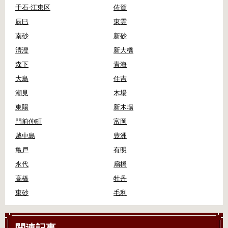
千石-江東区
佐賀
辰巳
東雲
南砂
新砂
清澄
新大橋
森下
青海
大島
住吉
潮見
木場
東陽
新木場
門前仲町
富岡
越中島
豊洲
亀戸
有明
永代
扇橋
高橋
牡丹
東砂
毛利
関連記事