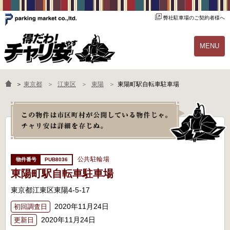
弊社駐車場のご契約者様へ
MENU
物件一覧
ご契約の流れ
＞
東京都
江東区
東陽
東陽町駅自転車駐車場
よくあるご質問
駐輪場オーナー様へ
公共駐輪場
PUB8036
東陽町駅自転車駐車場
東京都江東区東陽4-5-17
2020年11月24日
初回調査日
2020年11月24日
更新日