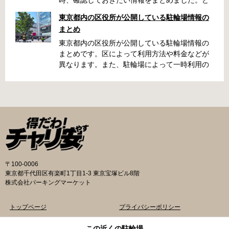
うやって行けばいいの？持ち物は？料金はどれ
東京都内の区役所が公開している駐輪場情報の
くらい？なんて疑問が浮かぶかと思います。事
まとめ
前に確認していざという時対処しましょう。 千
代田区 / 新宿区 / 品川区 / 港区 / 中央区 / 大田区
東京都内の区役所が公開している駐輪場情報の
/ 北区 / 墨田区 / 渋谷区 / 葛飾区 千代田区で撤去
まとめです。区によって利用方法や料金などが
された場合 猿楽町保管場所 住所 千代田区神田
異なります。また、駐輪場によって一時利用の
猿楽町一丁目6番9号 電話 03-3219-5303（業務
み可能の場合や定期利用のみ利用可能の場合な
時間内のみ通話可能） 最寄駅 JR御茶ノ水駅か
どと仕様が異なりますので、利用前に情報をチ
ら徒歩10分（御茶ノ水交番に、猿楽町保管場所
ェックしておくことをお勧めします。 千代田区
の地図が置いてあります） 東京メトロ半蔵門
の自転車駐輪場 利用方法 利用登録申請書の提出
線、都営新宿・三田線神保町駅から徒歩7分 大
申請期間内に利用登録申請書（PDF：
手町高架下自転車保管場所 住所 千代田区大手町
1,396KB） と必要書類を環境まちづくり総務課
二丁目4番 電話 050-2018-6466（千代田区自転
あてに郵送（申請期間消印有効）または、期間
車対策コールセンター） 最寄駅 東京メトロ半蔵
内に環境まちづくり総務課（区役所5階5B窓
門線、丸の内線大手町駅A5出口 東京メトロ東西
口）、各出張所の受付時間中に直接お持ちくだ
〒100-0006
線大手町駅B3出口 返還の際に必要な書類 返還
さい（郵送先・各出張所の受付時間）。電話・
東京都千代田区有楽町1丁目1-3 東京宝塚ビル8階
料 2,000円 自転車の鍵 身分証明証 千代田区HP
ファクス・メールでは申請できません。 利用料
株式会社パーキングマーケット
はこちら 新宿区で撤去された場合 内藤町自転車
金 登録手数料 区民3,000円 区外居住者6,000円
保管場所 住所 新宿区内藤町11番地 ※都立新
生活保護受給者免除（詳しくはお問い合わせく
トップページ
プライバシーポリシー
宿高校東隣（内藤町11番地4号） 電話 03-5273-
ださい） ただし、自転車利用者で高校生以下は
3896 最寄駅 東京メトロ丸ノ内線新宿三丁目駅
3,000円（区内、区外在住を問わず） 定期利用
物件一覧
記事一覧
この近くの駐輪場