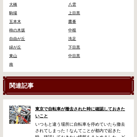
大橋
八雲
駒場
上目黒
五本木
鷹番
柿の木坂
中根
自由が丘
洗足
緑が丘
下目黒
東山
中目黒
南
関連記事
東京で自転車が撤去された時に確認しておきた
いこと
いつもと違う場所に自転車を停めていたら撤去
されてしまった！なんてことが都内で起きた
時、確認しておきたい情報をまとめました。ど