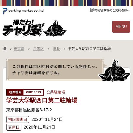
弊社駐車場のご契約者様へ
MENU
物件一覧
ご契約の流れ
＞
東京都
目黒区
鷹番
学芸大学駅西口第二駐輪場
よくあるご質問
駐輪場オーナー様へ
公共駐輪場
PUB10013
学芸大学駅西口第二駐輪場
東京都目黒区鷹番3-17-2
2020年11月24日
初回調査日
2020年11月24日
更新日