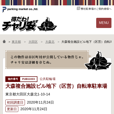
弊社駐車場のご契約者様へ
MENU
物件一覧
ご契約の流れ
＞
東京都
大田区
大森北
大森複合施設ビル地下（区営）自転車
よくあるご質問
駐輪場オーナー様へ
公共駐輪場
PUB11003
大森複合施設ビル地下（区営）自転車駐車場
東京都大田区大森北1-10-14
2020年11月24日
初回調査日
2020年11月24日
更新日