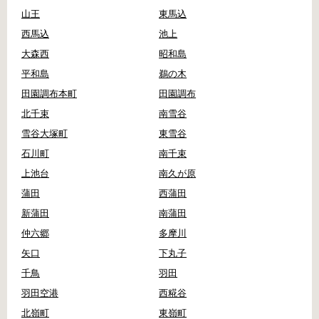
山王
東馬込
西馬込
池上
大森西
昭和島
平和島
鵜の木
田園調布本町
田園調布
北千束
南雪谷
雪谷大塚町
東雪谷
石川町
南千束
上池台
南久が原
蒲田
西蒲田
新蒲田
南蒲田
仲六郷
多摩川
矢口
下丸子
千鳥
羽田
羽田空港
西糀谷
北嶺町
東嶺町