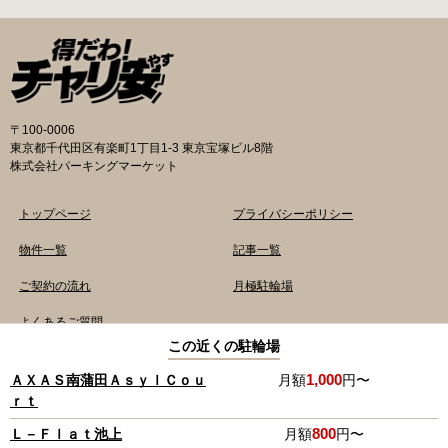
の地図が置いてあります） 東京メトロ半蔵門
の自転車駐輪場 利用方法 利用登録申請書の提出
線、都営新宿・三田線神保町駅から徒歩7分 大
申請期間内に利用登録申請書（PDF：
手町高架下自転車保管場所 住所 千代田区大手町
1,396KB） と必要書類を環境まちづくり総務課
二丁目4番 電話 050-2018-6466（千代田区自転
あてに郵送（申請期間消印有効）または、期間
車対策コールセンター） 最寄駅 東京メトロ半蔵
内に環境まちづくり総務課（区役所5階5B窓
門線、丸の内線大手町駅A5出口 東京メトロ東西
口）、各出張所の受付時間中に直接お持ちくだ
〒100-0006
線大手町駅B3出口 返還の際に必要な書類 返還
さい（郵送先・各出張所の受付時間）。電話・
東京都千代田区有楽町1丁目1-3 東京宝塚ビル8階
料 2,000円 自転車の鍵 身分証明証 千代田区HP
ファクス・メールでは申請できません。 利用料
株式会社パーキングマーケット
はこちら 新宿区で撤去された場合 内藤町自転車
金 登録手数料 区民3,000円 区外居住者6,000円
保管場所 住所 新宿区内藤町11番地 ※都立新
生活保護受給者免除（詳しくはお問い合わせく
トップページ
プライバシーポリシー
宿高校東隣（内藤町11番地4号） 電話 03-5273-
ださい） ただし、自転車利用者で高校生以下は
3896 最寄駅 東京メトロ丸ノ内線新宿三丁目駅
3,000円（区内、区外在住を問わず） 定期利用
物件一覧
記事一覧
から徒歩3分 東京メトロ丸ノ内線新宿御苑前駅
料金 各駐輪場で定期利用料金が異なります。詳
ご契約の流れ
月極駐輪場
から徒歩6分 JR新宿駅から徒歩8分 西新宿自転
細は各駐輪場または管理会社にお問い合わせく
車保管場所 住所
ださい。 一時利用料金 2時間まで：0円 10時間
よくあるご質問
まで：100円 10時間を超えて5時間ごと：100円
この近くの駐輪場
千代田区HPはこちら 新宿区の自転車駐輪場 利
copyright© 2020 Parking Market.,ltd. All Rights Reserved.
用方法 利用登録申請書の提出 利用申請書（申請
1,000
ＡＸＡＳ南蒲田ＡｓｙｌＣｏｕ
月額
円〜
窓口で配布。新宿区 ホームページからも取り出
ｒｔ
せます）を各申請窓口、交通対策課自転車対策
TOP
800
Ｌ－Ｆｌａｔ池上
月額
円〜
係（本庁舎7階）・特別出張所に直接お持ちくだ
電話でお問い合わせ