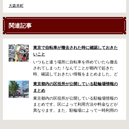
大森本町
関連記事
東京で自転車が撤去された時に確認しておきた
いこと
いつもと違う場所に自転車を停めていたら撤去
されてしまった！なんてことが都内で起きた
時、確認しておきたい情報をまとめました。ど
うやって行けばいいの？持ち物は？料金はどれ
東京都内の区役所が公開している駐輪場情報の
くらい？なんて疑問が浮かぶかと思います。事
まとめ
前に確認していざという時対処しましょう。 千
代田区 / 新宿区 / 品川区 / 港区 / 中央区 / 大田区
東京都内の区役所が公開している駐輪場情報の
/ 北区 / 墨田区 / 渋谷区 / 葛飾区 千代田区で撤去
まとめです。区によって利用方法や料金などが
された場合 猿楽町保管場所 住所 千代田区神田
異なります。また、駐輪場によって一時利用の
猿楽町一丁目6番9号 電話 03-3219-5303（業務
み可能の場合や定期利用のみ利用可能の場合な
時間内のみ通話可能） 最寄駅 JR御茶ノ水駅か
どと仕様が異なりますので、利用前に情報をチ
ら徒歩10分（御茶ノ水交番に、猿楽町保管場所
ェックしておくことをお勧めします。 千代田区