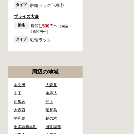
タイプ
駐輪ラック下段①
ブライズ大森
価格
1,500
月額
円〜
（税込
1,650円〜）
タイプ
駐輪ラック
周辺の地域
本羽田
大森北
山王
東馬込
西馬込
池上
大森西
昭和島
平和島
鵜の木
田園調布本町
田園調布