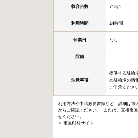
収容台数
713台
利用時間
24時間
休業日
なし
設備
提供する駐輪
注意事項
の駐輪場の情
ご了承くださ
利用方法や申請必要書類など、詳細は市
からご確認ください。 または、直接市
せください。
＞
市区町村サイト