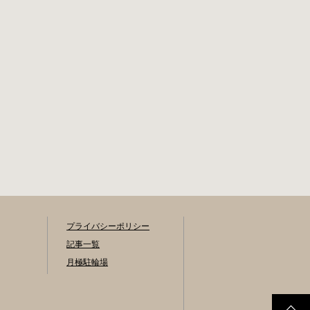
田区 / 北区 / 墨田区
が異なりますの
/ 渋谷区 / 葛飾区 千
で、利用前に情報
代田区で撤去され
をチェックしてお
た場合 猿楽町保管
くことをお勧めし
場所 住所 千代田区
ます。 千代田区の
神田猿楽町一丁目6
自転車駐輪場 利用
番9号 電話 03-
方法 利用登録申請
3219-5303（業務時
書の提出 申請期間
間内のみ通話可
内に利用登録申請
能） 最寄駅 JR御茶
書（PDF：
ノ水駅から徒歩10
1,396KB） と必要
分（御茶ノ水交番
書類を環境まちづ
に、猿楽町保管場
くり総務課あてに
所の地図が置いて
郵送（申請期間消
あります） 東京メ
印有効）または、
トロ半蔵門線、都
プライバシーポリシー
期間内に環境まち
営新宿・三田線神
づくり総務課（区
記事一覧
保町駅から徒歩7分
役所5階5B窓口）、
月極駐輪場
大手町高架下自転
各出張所の受付時
車保管場所 住所 千
間中に直接お持ち
代田区大手町二丁
ください（郵送