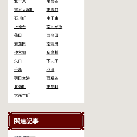
北千束
南雪谷
雪谷大塚町
東雪谷
石川町
南千束
上池台
南久が原
蒲田
西蒲田
新蒲田
南蒲田
仲六郷
多摩川
矢口
下丸子
千鳥
羽田
羽田空港
西糀谷
北嶺町
東嶺町
大森本町
関連記事