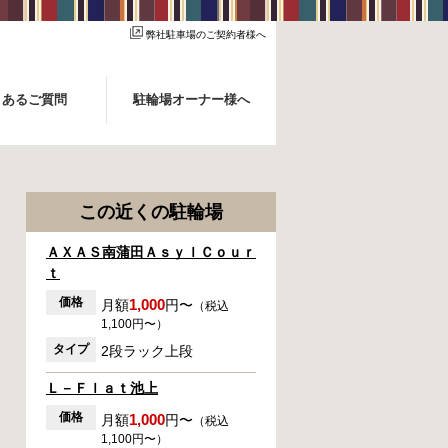
弊社駐車場のご契約者様へ
くあるご質問
駐輪場オーナー様へ
この近くの駐輪場
ＡＸＡＳ南蒲田ＡｓｙｌＣｏｕｒ
ｔ
価格
1,000
月額
円〜
（税込
1,100円〜）
タイプ
2段ラック上段
Ｌ－Ｆｌａｔ池上
価格
1,000
月額
円〜
（税込
1,100円〜）