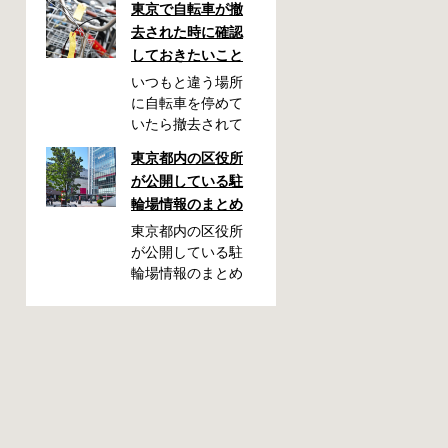
東京で自転車が撤
去された時に確認
しておきたいこと
いつもと違う場所
に自転車を停めて
いたら撤去されて
しまった！なんて
東京都内の区役所
ことが都内で起き
が公開している駐
た時、確認してお
輪場情報のまとめ
きたい情報をまと
めました。どうや
東京都内の区役所
って行けばいい
が公開している駐
の？持ち物は？料
輪場情報のまとめ
金はどれくらい？
です。区によって
なんて疑問が浮か
利用方法や料金な
ぶかと思います。
どが異なります。
事前に確認してい
また、駐輪場によ
ざという時対処し
って一時利用のみ
ましょう。 千代田
可能の場合や定期
区 / 新宿区 / 品川区
利用のみ利用可能
/ 港区 / 中央区 / 大
の場合などと仕様