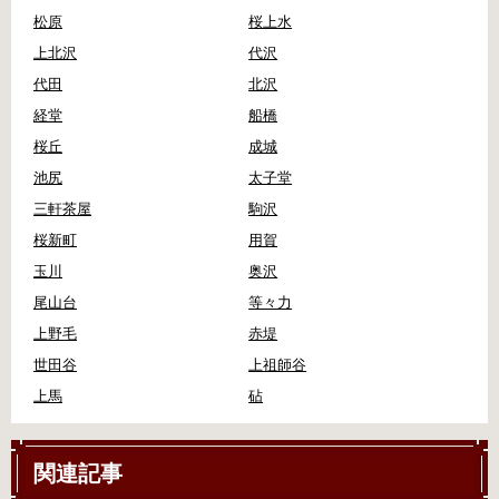
松原
桜上水
上北沢
代沢
代田
北沢
経堂
船橋
桜丘
成城
池尻
太子堂
三軒茶屋
駒沢
桜新町
用賀
玉川
奥沢
尾山台
等々力
上野毛
赤堤
世田谷
上祖師谷
上馬
砧
関連記事