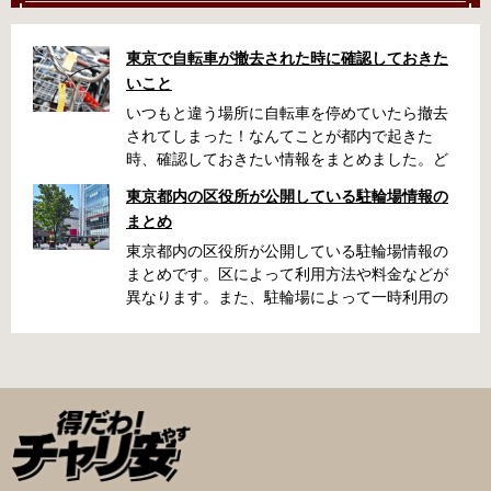
東京で自転車が撤去された時に確認しておきた
いこと
いつもと違う場所に自転車を停めていたら撤去
されてしまった！なんてことが都内で起きた
時、確認しておきたい情報をまとめました。ど
うやって行けばいいの？持ち物は？料金はどれ
東京都内の区役所が公開している駐輪場情報の
くらい？なんて疑問が浮かぶかと思います。事
まとめ
前に確認していざという時対処しましょう。 千
代田区 / 新宿区 / 品川区 / 港区 / 中央区 / 大田区
東京都内の区役所が公開している駐輪場情報の
/ 北区 / 墨田区 / 渋谷区 / 葛飾区 千代田区で撤去
まとめです。区によって利用方法や料金などが
された場合 猿楽町保管場所 住所 千代田区神田
異なります。また、駐輪場によって一時利用の
猿楽町一丁目6番9号 電話 03-3219-5303（業務
み可能の場合や定期利用のみ利用可能の場合な
時間内のみ通話可能） 最寄駅 JR御茶ノ水駅か
どと仕様が異なりますので、利用前に情報をチ
ら徒歩10分（御茶ノ水交番に、猿楽町保管場所
ェックしておくことをお勧めします。 千代田区
の地図が置いてあります） 東京メトロ半蔵門
の自転車駐輪場 利用方法 利用登録申請書の提出
線、都営新宿・三田線神保町駅から徒歩7分 大
申請期間内に利用登録申請書（PDF：
手町高架下自転車保管場所 住所 千代田区大手町
1,396KB） と必要書類を環境まちづくり総務課
二丁目4番 電話 050-2018-6466（千代田区自転
あてに郵送（申請期間消印有効）または、期間
車対策コールセンター） 最寄駅 東京メトロ半蔵
内に環境まちづくり総務課（区役所5階5B窓