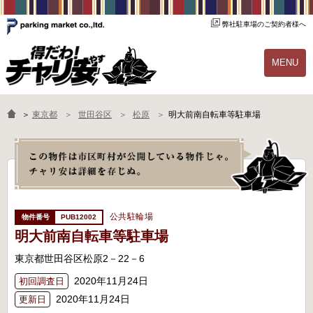
弊社駐車場のご契約者様へ
MENU
物件一覧
ご契約の流れ
＞
東京都
世田谷区
松原
明大前南自転車等駐車場
よくあるご質問
駐輪場オーナー様へ
公共駐輪場
PUB12002
明大前南自転車等駐車場
東京都世田谷区松原2－22－6
2020年11月24日
初回調査日
2020年11月24日
更新日